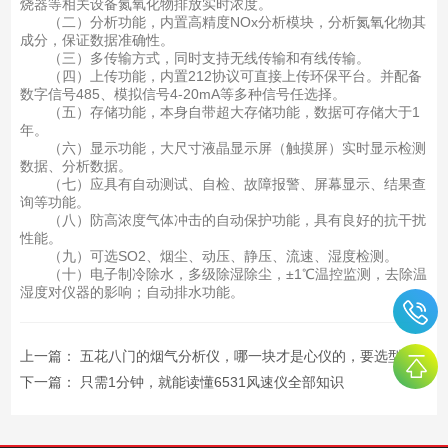
烧器等相关设备氮氧化物排放实时浓度。
（二）分析功能，内置高精度NOx分析模块，分析氮氧化物其
成分，保证数据准确性。
（三）多传输方式，同时支持无线传输和有线传输。
（四）上传功能，内置212协议可直接上传环保平台。并配备
数字信号485、模拟信号4-20mA等多种信号任选择。
（五）存储功能，本身自带超大存储功能，数据可存储大于1
年。
（六）显示功能，大尺寸液晶显示屏（触摸屏）实时显示检测
数据、分析数据。
（七）应具有自动测试、自检、故障报警、屏幕显示、结果查
询等功能。
（八）防高浓度气体冲击的自动保护功能，具有良好的抗干扰
性能。
（九）可选SO2、烟尘、动压、静压、流速、湿度检测。
（十）电子制冷除水，多级除湿除尘，±1℃温控监测，去除温
湿度对仪器的影响；自动排水功能。
上一篇：
五花八门的烟气分析仪，哪一块才是心仪的，要选型参考看这里！
下一篇：
只需1分钟，就能读懂6531风速仪全部知识