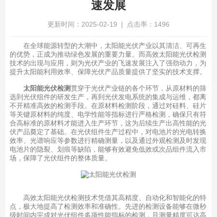
速发展
更新时间：2025-02-19 | 点击率：1496
在全球能源转型的大潮中，太阳能光伏产业以其清洁、可再生
的优势，正成为推动绿色发展的重要力量。而高效太阳能光伏检测
技术的出现与应用，则为光伏产业的飞速发展注入了强劲动力，为
提升太阳能利用效率、保障光伏产品质量提供了坚实的技术支撑。
太阳能光伏检测
贯穿于光伏产业链的各个环节，从原材料的筛
选到光伏组件的研发生产，再到光伏发电系统的集成与运维，都离
不开精准高效的检测手段。在原材料检测阶段，通过对硅料、硅片
等关键原材料的纯度、电学性能等指标进行严格检测，确保只有符
合高标准的原材料才能进入生产环节，这为后续生产出高性能的光
伏产品奠定了基础。在光伏组件生产过程中，对电池片的光电转换
效率、光谱响应等参数进行精确测量，以及通过外观检测及时发现
电池片的隐裂、划痕等缺陷，能够有效避免低效或次品组件流入市
场，保障了光伏组件的整体质量。
高效太阳能光伏检测技术凭借其高精度、自动化和智能化的特
点，极大地提高了检测效率和准确性。先进的检测设备能够在微秒
级时间内完成对光伏组件多项性能指标的检测，且测量精度可达高