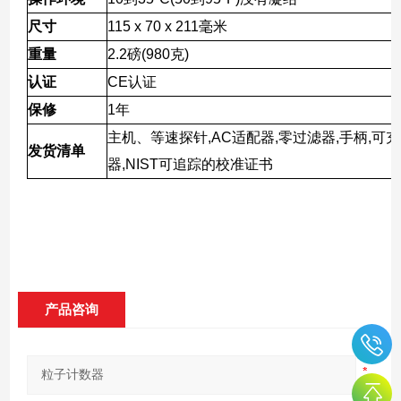
尺寸
115 x 70 x 211
毫米
重量
2.2
磅
(980
克
)
认证
CE
认证
保修
1
年
主机、等速探针
,AC
适配器
,
零过滤器
,
手柄
,
可充
发货清单
器
,NIST
可追踪的校准证书
产品咨询