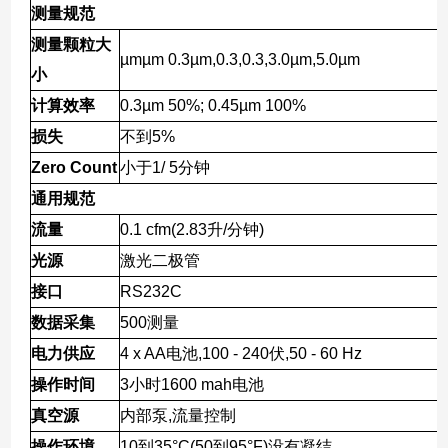
测量规范
测量颗粒大
µmµm 0.3µm,0.3,0.3,3.0µm,5.0µm
小
计算效率
0.3µm 50%; 0.45µm 100%
损失
不到
5%
Zero Count
小于
1/ 5
分钟
通用规范
流量
0.1 cfm(2.83
升
/
分钟
)
光源
激光二极管
接口
RS232C
数据采集
500
测量
电力供应
4 x AA
电池
,100 - 240
伏
,50 - 60 Hz
操作时间
3
小时
1600 mah
电池
真空源
内部泵
,
流量控制
操作环境
10
到
35°C(50
到
95°F)
没有凝结