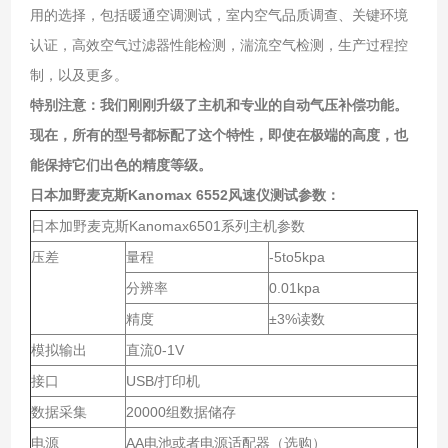
用的选择，包括暖通空调测试，室内空气品质调查、关键环境
认证，高效空气过滤器性能检测，湍流空气检测，生产过程控
制，以及更多。
特别注意：我们刚刚升级了主机和专业的自动气压补偿功能。
现在，所有的型号都标配了这个特性，即使在极端的高度，也
能保持它们出色的精度等级。
日本加野麦克斯Kanomax 6552风速仪
测试参数：
日本加野麦克斯
Kanomax6501
系列主机参数
压差
量程
-5to5kpa
分辨率
0.01kpa
精度
±
3%
读数
模拟输出
直流
0-1V
接口
USB/
打印机
数据采集
20000
组数据储存
电源
AA
电池或者电源适配器（选购）