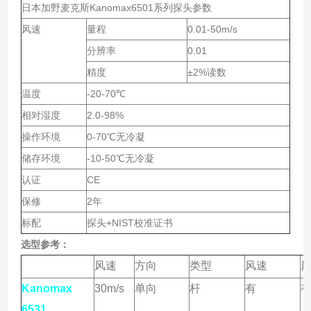
日本加野麦克斯
Kanomax6501
系列探头参数
风速
量程
0.01-50m/s
分辨率
0.01
精度
±
2%
读数
温度
-20-70
℃
相对湿度
2.0-98%
操作环境
0-70
℃无冷凝
储存环境
-10-50
℃无冷凝
认证
CE
保修
2
年
标配
探头
+NIST
校准证书
选型参考：
风速
方向
类型
风速
Kanomax
30m/s
单向
杆
有
6531