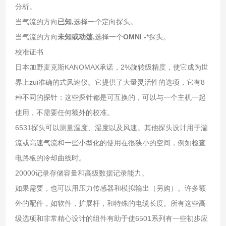
分析。
当气流的方向
已知,
选择一个定向探头。
当气流的方向
未知或动荡,
选择一个
OMNI -
*探头。
校准证书
日本加野麦克斯KANOMAX承诺，2%旋转级精度，使它成为世
界上zui准确的式风速仪。它提供了大量灵活性的选项，它有8
种不同的探针：这些探针都是可互换的，可以与一个主机一起
使用，不需要任何额外的校准。
6531探头可以测量温度、湿度以及风速。其他探头设计用于湍
流或高速气流和一些小型化的使用在很狭小的空间，例如检查
电路板的冷却曲线时。
20000记录存储容量和高级数据记录能力。
如果需要，也可以用压力传感器和模拟输出（另购）。许多额
外的配件，如软件，扩展杆，和特殊的电缆长度。所有这些高
级选项和非常精心设计的组件有助于使6501系列有一些初步应