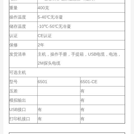
重量
400
克
操作温度
5-40
℃无冷凝
储存温度
-10
℃
-50
℃无冷凝
认证
CE
认证
保修
2
年
发货清单
主机，操作手册，手提箱，
USB
电缆，电池，
2M
探头电缆
可选主机
型号
6501
6501-CE
压差
有
模拟输出
有
USB
接口
有
有
打印机接口
有
有