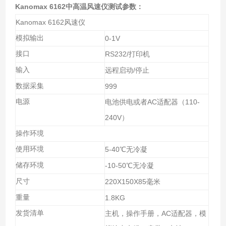
Kanomax 6162中高温风速仪
测试参数：
Kanomax 6162
风速仪
模拟输出
0-1V
接口
RS232/
打印机
输入
/
远程启动
停止
数据采集
999
电源
AC
110-
电池供电或者
适配器（
240V
）
操作环境
使用环境
5-40
℃无冷凝
储存环境
-10-50
℃无冷凝
尺寸
220X150X85
毫米
重量
1.8KG
发货清单
AC
主机，操作手册，
适配器，模