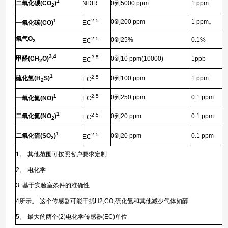
1
二氧化碳
(CO
)
NDIR
0
到
5000 ppm
1 ppm
2
1
2,5
0
到
200 ppm
1 ppm
。
一氧化碳
(CO)
EC
氧气
O
2,5
0
到
25%
0.1%
EC
2
3,4
2,5
甲醛
(CH
O)
0
到
10 ppm(10000)
1ppb
EC
2
1
2,5
硫化氢
(H
S)
0
到
100 ppm
1 ppm
EC
2
1
2,5
0
到
250 ppm
0.1 ppm
一氧化氮
(NO)
EC
1
2,5
二氧化氮
(NO
)
0
到
20 ppm
0.1 ppm
EC
2
1
2,5
二氧化硫
(SO
)
0
到
20 ppm
0.1 ppm
EC
2
1
。
其他范围可按照客户要求定制
2
。
电化学
3.
基于实验室条件的准确性
4
所示。
这个传感器可能干扰
H2,CO,
硫化氢和其他减少气体如醇
5
。
最大的两个
(2)
电化学传感器
(EC)
单位