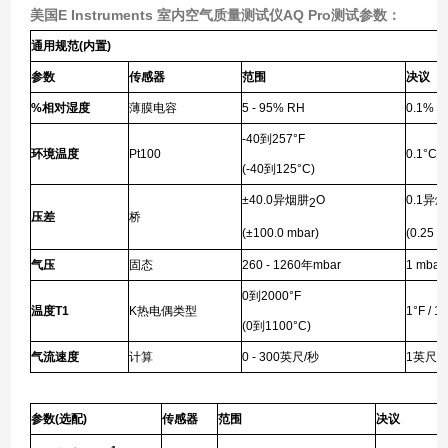
美国
E Instruments 室内空气质量测试仪
AQ Pro测试参数：
通用规范
(
内置
)
参数
传感器
范围
决议
%
相对湿度
薄膜电容
5 - 95% RH
0.1% R
-40
到
257°F
环境温度
Pt100
0.1°C / 
(-40
到
125°C)
±40.0
异烟肼
O
0.1
异烟
2
压差
桥
(±100.0 mbar)
(0.25 m
气压
固态
260 - 1260
年
mbar
1 mbar
0
到
2000°F
温度
T1
K
热电偶类型
1°F / 1
(0
到
1100°C)
气流速度
计算
0 - 300
英尺
/
秒
1
英尺
/
参数
(
选配
)
传感器
范围
决议