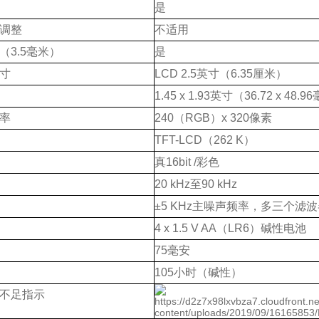
是
调整
不适用
（
3.5
毫米）
是
寸
LCD 2.5
英寸（
6.35
厘米）
1.45 x 1.93
英寸（
36.72 x 48.96
率
240
（
RGB
）
x 320
像素
TFT-LCD
（
262 K
）
真
16bit /
彩色
20 kHz
至
90 kHz
±5 KHz
主噪声频率，多三个滤波
4 x 1.5 V AA
（
LR6
）碱性电池
75
毫安
105
小时（碱性）
不足指示