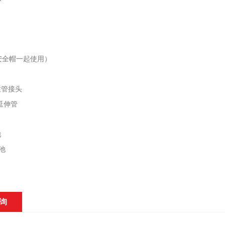
安全帽一起使用）
挠性管接头
状延伸管
池
电池
询