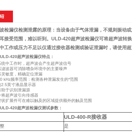
绍
波检漏仪检测泄露的原理：当设备由于气体泄漏，不规则振动或
耳接受范围，难以听到。ULD-420超声波检漏仪可将超声波
中工作或压力不足以仅通过接收器检测或验证泄漏时，请使用超
e ULD-420超声波检漏仪
​特点：
系统中工作时，超声波会产生超声波信号
器滤波器可消除嘈杂环境中的主要噪声
器灵敏度，精确定位泄漏
z至90 kHz频率范围：检测各种泄漏发生的*范围
2.5英寸液晶显示器
有助于识别泄漏源
件将超声波引向传感器
管状扩展件可在难以触及的区域提供额外的触及范围
e ULD-420超声波检漏仪
测试参数：
ULD-400-R
接收器
整
是