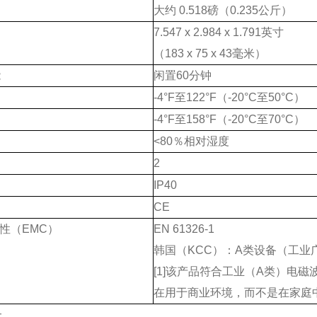
大约
0.518
磅（
0.235
公斤）
7.547 x 2.984 x 1.791
英寸
（
183 x 75 x 43
毫米）
能
闲置
60
分钟
-4°F
至
122°F
（
-20°C
至
50°C
）
-4°F
至
158°F
（
-20°C
至
70°C
）
<80
％相对湿度
2
IP40
CE
性（
EMC
）
EN 61326-1
韩国（
KCC
）：
A
类设备（工业
[1]
该产品符合工业（
A
类）电磁
在用于商业环境，而不是在家庭
：