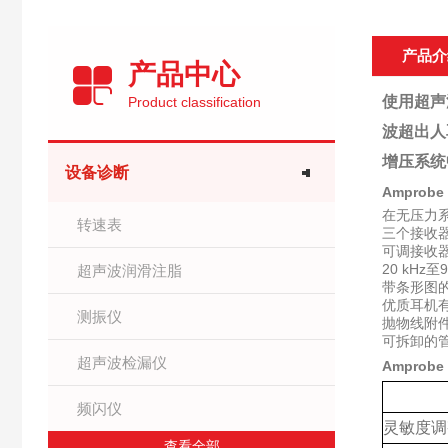
产品介
产品中心
使用超声
Product classification
波超出人
增压系统
设备诊断
Amprob
在无压力
转速表
三个接收
可调接收
20 kH
超声波润滑注脂
带条形图的
优质耳机
测振仪
抛物线附
可拆卸的
超声波检漏仪
Amprob
频闪仪
灵敏度调
查看全部