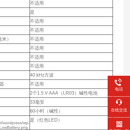
不适用
是
不适用
不适用
毫米）
不适用
不适用
不适用
不适用
40 kHz
方波
器
不适用
电话
2
个
1.5 V AAA
（
LR03
）碱性电池
33
毫安
在线交流
60
小时（碱性）
是（红色
LED
）