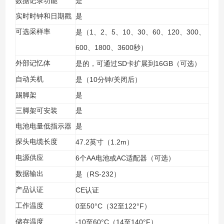
数据记录功能
是
实时时钟和日期戳
是
可选采样率
1
2
5
10
30
60
120
300
是（
、
、
、
、
、
、
、
、
600
1800
3600
、
、
秒）
外部记忆体
SD
16GB
是的，可通过
卡扩展到
（可选）
自动关机
10
/
是（
分钟
关闭后）
踢脚架
是
三脚架可安装
是
电池电量低指示器
是
探头电缆长度
47.2
1.2m
英寸（
）
电源供应
6
AA
AC
个
电池或
适配器（可选）
数据输出
RS-232
是（
）
产品认证
CE
认证
工作温度
0
50°C
32
122°F
至
（
至
）
储存温度
-10
60°C
14
140°F
至
（
至
）