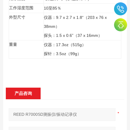
工作湿度范围
10
85
至
％
外型尺寸
9.7 x 2.7 x 1.8“
203 x 76 x
仪器：
（
38mm
）
1.5 x 0.6”
37 x 16mm
探头：
（
）
重量
17.3oz
515g
仪器：
（
）
3.5oz
99g
探针：
（
）
产品咨询