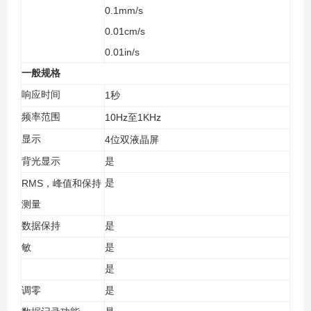
0.1mm/s
0.01cm/s
0.01in/s
一般规格
响应时间
1
秒
频率范围
10Hz
1KHz
至
显示
4
位双液晶屏
背光显示
是
RMS
是
，峰值和保持
测量
数据保持
是
敏
是
是
调零
是