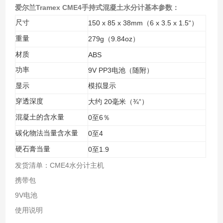
爱尔兰Tramex CME4手持式混凝土水分计
基本参数：
尺寸
150 x 85 x 38mm
6 x 3.5 x 1.5“
（
）
重量
279g
9.84oz
（
）
材质
ABS
功率
9V PP3
电池（随附）
显示
模拟显示
穿透深度
20
¾“
大约
毫米（
）
混凝土的含水量
0
6
至
％
碳化物法当量含水量
0
4
至
硬石膏当量
0
1.9
至
发货清单：CME4水分计主机
携带包
9V电池
使用说明