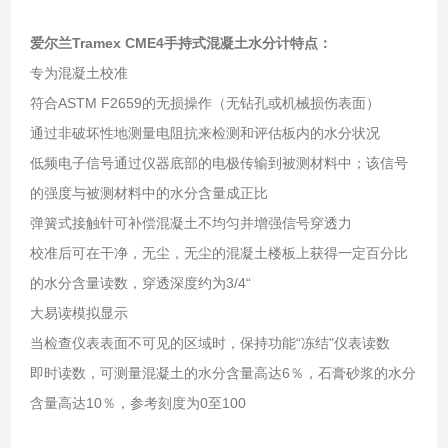
爱尔兰Tramex CME4手持式混凝土水分计
特点：
专为混凝土校准
符合ASTM F2659的无损操作（无钻孔或机械损伤表面）
通过非破坏性地测量电阻抗来检测和评估板内的水分状况
低频电子信号通过仪器底部的电极传输到被测材料中；该信号
的强度与被测材料中的水分含量成正比
弹簧式接触针可补偿混凝土不均匀并增强信号穿透力
校准后可在干净，无尘，无尘的混凝土楼板上获得一定百分比
的水分含量读数，穿透深度约为3/4“
大易读模拟显示
当检查仪表表面不可见的区域时，保持功能“冻结"仪表读数
即时读数，可测量混凝土的水分含量高达6％，石膏砂浆的水分
含量高达10％，参考刻度为0至100