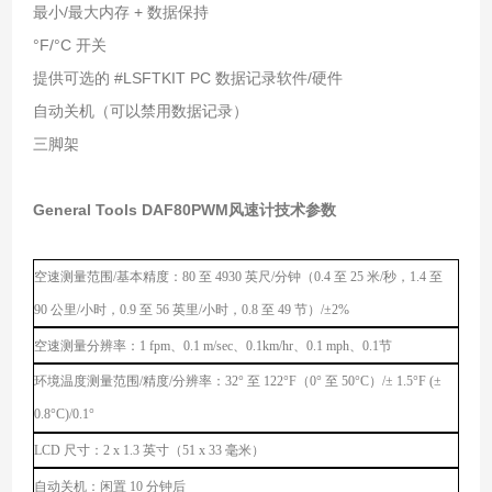
最小/最大内存 + 数据保持
°F/°C 开关
提供可选的 #LSFTKIT PC 数据记录软件/硬件
自动关机（可以禁用数据记录）
三脚架
General Tools DAF80PWM风速计技术参数
空速测量范围
/基本精度：80 至 4930 英尺/分钟（0.4 至 25 米/秒，1.4 至
90 公里/小时，0.9 至 56 英里/小时，0.8 至 49 节）/±2%
空速测量分辨率：
1 fpm、0.1 m/sec、0.1km/hr、0.1 mph、0.1节
环境温度测量范围
/精度/分辨率：32° 至 122°F（0° 至 50°C）/± 1.5°F (±
0.8°C)/0.1°
LCD 尺寸：2 x 1.3 英寸（51 x 33 毫米）
自动关机：闲置
10 分钟后