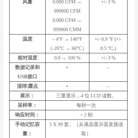
风量
0.000 CFM →
+/- 3 %
999900 CFM
0.000 CFM →
999900 CMM
温度
– 4°F → 140°F
+/- 0.9 °F (+/-
（
-20°C → 60°C）
0.5 °C,)
相对湿度
0.0 → 100 %
+/- 3 %
数据记录和
•
–
USB接口
湿球
/露点
•
–
展示：
三重显示，
4 位 LCD 读数。
采样率：
每秒一次
响应时间：
< 2 秒
手动记忆容
5 X 99 套。（从液晶显示器直接读
量：
取）