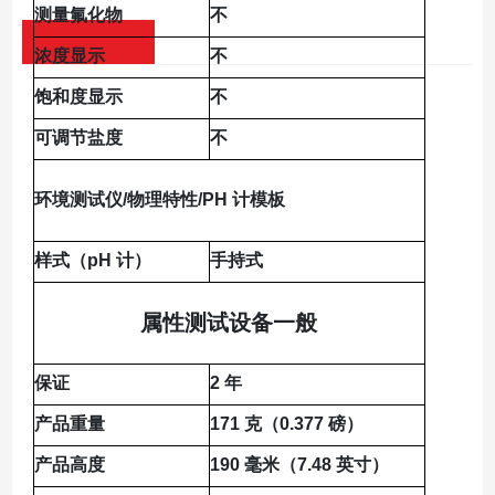
测量氟化物
不
浓度显示
不
饱和度显示
不
可调节盐度
不
环境测试仪/物理特性/PH 计模板
样式（pH 计）
手持式
属性
测试设备一般
保证
2 年
产品重量
171 克（0.377 磅）
产品高度
190 毫米（7.48 英寸）