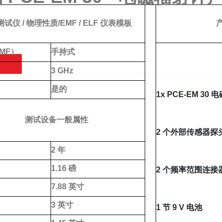
试仪 / 物理性质/EMF / ELF 仪表模板
MF）
手持式
3 GHz
是的
1x PCE-EM 30
测试设备一般属性
2 个外部传感器探
2 年
1.16 磅
2 个频率范围连接
7.88 英寸
3 英寸
1 节 9 V 电池