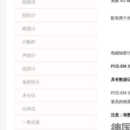
测量 5G
校验仪
扭矩计
配有两个
硬度计
计数秤
电磁辐射计 （
声级计
PCE-EM
还原计
具有数据记
放射性计
PCE-E
水分仪
更高的精
记录仪
注意：将数
一氧化碳
德国