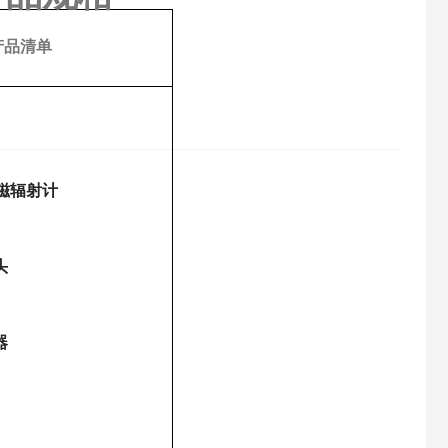
产品清单
 电磁辐射计
头
器