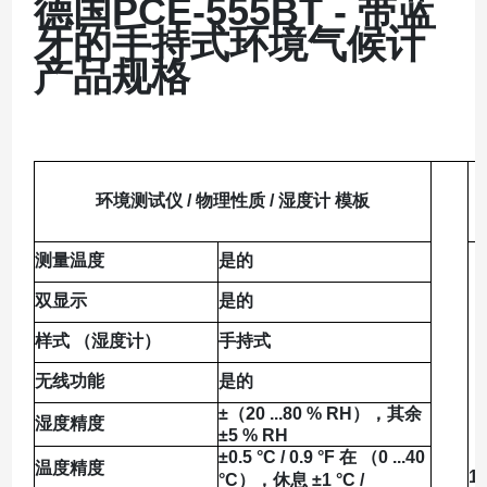
德国PCE-555BT - 带蓝
牙的手持式环境气候计
产品规格
环境测试仪 / 物理性质 / 湿度计 模板
测量温度
是的
双显示
是的
样式 （湿度计）
手持式
无线功能
是的
±（20 ...80 % RH），其余
湿度精度
±5 % RH
±0.5 °C / 0.9 °F 在 （0 ...40
温度精度
1
°C），休息 ±1 °C /