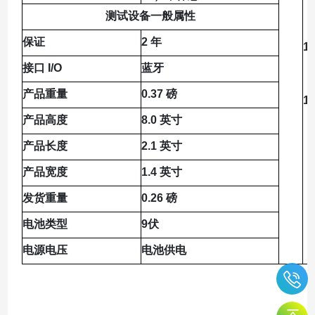
测试设备一般属性
保证
2 年
1
接口 I/O
蓝牙
产品重量
0.37 磅
1
产品高度
8.0 英寸
产品长度
2.1 英寸
产品宽度
1.4 英寸
发货重量
0.26 磅
电池类型
9伏
电源电压
电池供电