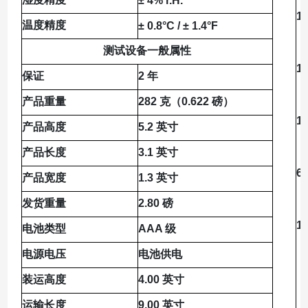
± 4% r.H.
1
温度精度
± 0.8°C / ± 1.4°F
测试设备一般属性
1
保证
2 年
产品重量
282 克（0.622 磅）
1
产品高度
5.2 英寸
产品长度
3.1 英寸
6
产品宽度
1.3 英寸
发货重量
2.80 磅
1
电池类型
AAA 级
电源电压
电池供电
装运高度
4.00 英寸
运输长度
9.00 英寸