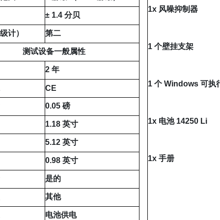
1x 风噪抑制器
± 1.4 分贝
声级计）
第二
1 个壁挂支架
测试设备一般属性
2 年
1 个 Windows 
证
CE
量
0.05 磅
1x 电池 14250 Li
度
1.18 英寸
度
5.12 英寸
1x 手册
度
0.98 英寸
录
是的
型
其他
压
电池供电