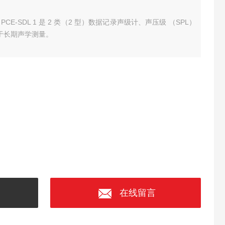
计 PCE-SDL 1 是 2 类（2 型）数据记录声级计、声压级 （SPL）
用于长期声学测量。
在线留言