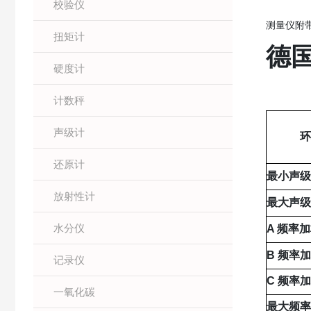
校验仪
测量仪附带
扭矩计
德国
硬度计
计数秤
声级计
环
还原计
最小声
放射性计
最大声
水分仪
A 频率
B 频率
记录仪
C 频率
一氧化碳
最大频