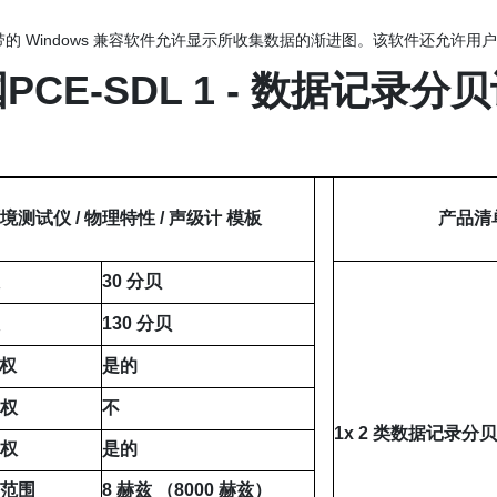
的 Windows 兼容软件允许显示所收集数据的渐进图。该软件还允许用
PCE-SDL 1 - 数据记录分
境测试仪 / 物理特性 / 声级计 模板
产品清
级
30 分贝
级
130 分贝
加权
是的
加权
不
1x 2 类数据记录分贝计
加权
是的
率范围
8 赫兹 （8000 赫兹）