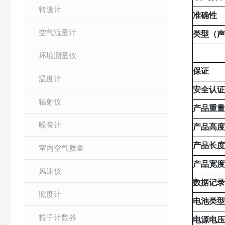
转速计
准确性
空气流量计
类型（
环境测量仪
保证
温度计
安全认
辐射仪
产品重
噪音计
产品高
产品长
室内空气质量
产品宽
风速仪
数据记
照度计
电池类
粒子计数器
电源电