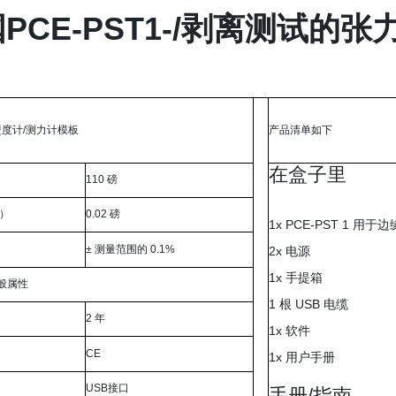
PCE-PST1-/剥离测试的
/ 硬度计/测力计模板
产品清单如下
在盒子里
110 磅
力）
0.02 磅
1x PCE-PST 1 
± 测量范围的 0.1%
2x 电源
1x 手提箱
般属性
1 根 USB 电缆
2 年
1x 软件
CE
1x 用户手册
USB接口
手册/指南