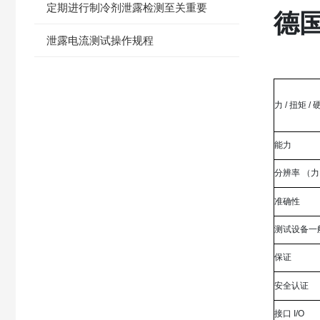
定期进行制冷剂泄露检测至关重要
德国
泄露电流测试操作规程
力 / 扭矩 
能力
分辨率 （
准确性
测试设备一
保证
安全认证
接口 I/O