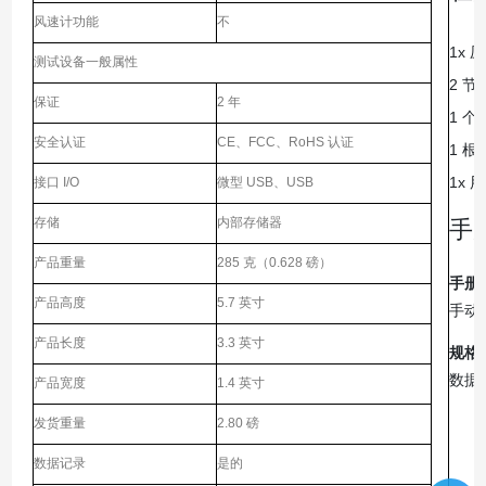
风速计功能
不
1x 压
测试设备一般属性
2 节
保证
2 年
1 个
安全认证
CE、FCC、RoHS 认证
1 根 
1x 
接口 I/O
微型 USB、USB
存储
内部存储器
手
产品重量
285 克（0.628 磅）
手册
产品高度
5.7 英寸
手动
产品长度
3.3 英寸
规格
数据
产品宽度
1.4 英寸
发货重量
2.80 磅
数据记录
是的