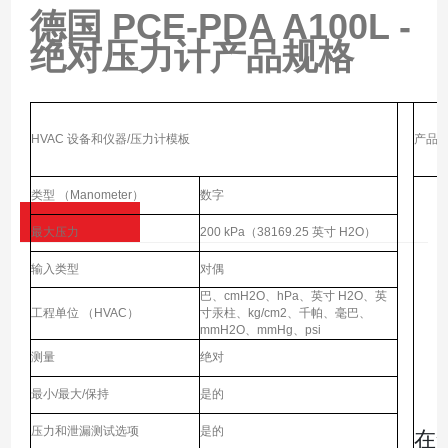
德国 PCE-PDA A100L -
绝对压力计
产品规格
HVAC 设备和仪器/压力计模板
产品
类型 （Manometer）
数字
最大压力
200 kPa（38169.25 英寸 H2O）
输入类型
对偶
巴、cmH2O、hPa、英寸 H2O、英
工程单位 （HVAC）
寸汞柱、kg/cm2、千帕、毫巴、
mmH2O、mmHg、psi
测量
绝对
最小/最大/保持
是的
压力和泄漏测试选项
是的
在