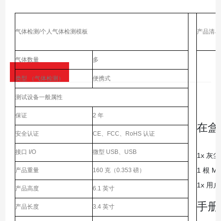
气体检测/个人气体检测模板
产品清单
气体数量
多
类型 （气体检测）
便携式
测试设备一般属性
保证
2 年
在盒
安全认证
CE、FCC、RoHS 认证
接口 I/O
微型 USB、USB
1x 灰尘
1 根 M
产品重量
160 克（0.353 磅）
1x 用
产品高度
6.1 英寸
手册
产品长度
3.4 英寸