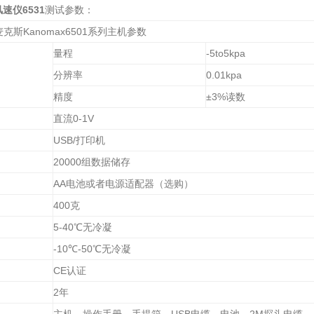
速仪6531
测试参数：
麦克斯
Kanomax6501
系列主机参数
量程
-5to5kpa
分辨率
0.01kpa
精度
±
3%
读数
直流
0-1V
USB/
打印机
20000
组数据储存
AA
电池或者电源适配器（选购）
400
克
5-40
℃无冷凝
-10
℃
-50
℃无冷凝
CE
认证
2
年