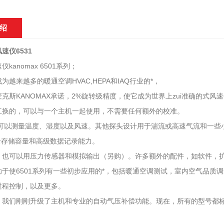
绍
速仪6531
kanomax 6501系列；
为越来越多的暖通空调HVAC,HEPA和IAQ行业的*，
克斯KANOMAX承诺，2%旋转级精度，使它成为世界上zui准确的式
互换的，可以与一个主机一起使用，不需要任何额外的校准。
探头可以测量温度、湿度以及风速。其他探头设计用于湍流或高速气流和一
记录存储容量和高级数据记录能力。
，也可以用压力传感器和模拟输出（另购）。许多额外的配件，如软件，
助于使6501系列有一些初步应用的*，包括暖通空调测试，室内空气品质
过程控制，以及更多。
：我们刚刚升级了主机和专业的自动气压补偿功能。现在，所有的型号都