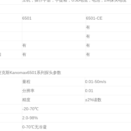
主机，操作手册，手提箱，
USB
电缆，电池，
2M
探头电缆
6501
6501-CE
有
有
有
有
口
有
有
麦克斯
Kanomax6501
系列探头参数
量程
0.01-50m/s
分辨率
0.01
精度
±
2%
读数
-20-70
℃
2.0-98%
0-70
℃无冷凝