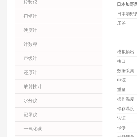
校验仪
日本加野风
日本加野
扭矩计
压差
硬度计
计数秤
模拟输出
声级计
接口
数据采集
还原计
电源
放射性计
重量
操作温度
水分仪
储存温度
记录仪
认证
保修
一氧化碳