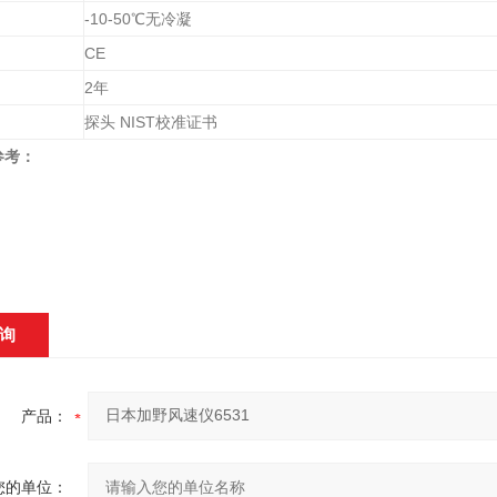
-10-50
℃无冷凝
CE
2
年
探头
NIST
校准证书
参考：
询
产品：
您的单位：