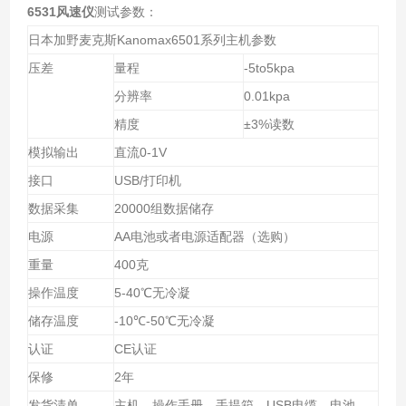
6531风速仪
测试参数：
日本加野麦克斯
Kanomax6501
系列主机参数
压差
量程
-5to5kpa
分辨率
0.01kpa
精度
±
3%
读数
模拟输出
直流
0-1V
接口
USB/
打印机
数据采集
20000
组数据储存
电源
AA
电池或者电源适配器（选购）
重量
400
克
操作温度
5-40
℃无冷凝
储存温度
-10
℃
-50
℃无冷凝
认证
CE
认证
保修
2
年
发货清单
主机，操作手册，手提箱，
USB
电缆，电池，