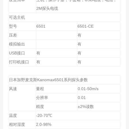
2M
探头电缆
可选主机
型号
6501
6501-CE
压差
有
模拟输出
有
USB
接口
有
有
打印机接口
有
有
日本加野麦克斯
Kanomax6501
系列探头参数
风速
量程
0.01-50m/s
分辨率
0.01
精度
±
2%
读数
温度
-20-70
℃
相对湿度
2.0-98%