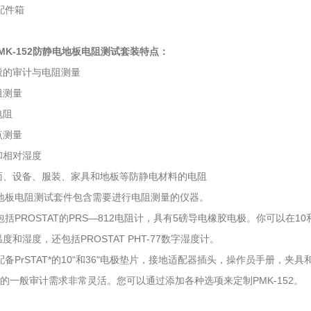
 配件箱
t PMK-152防静电地板电阻测试套装
特点：
般的审计与电阻测量
阻测量
电阻
点测量
和相对湿度
面、设备、服装、家具和地板等防静电材料的电阻
52地板电阻测试套件包含需要进行电阻测量的仪器。
52包括PROSTAT的PRS—812电阻计，具有5磅导电橡胶电极。你可以在1
度和湿度，还包括PROSTAT PHT-77数字湿度计。
52配备PrSTAT*的10“和36"电极垫片，接地适配器插头，操作员手册
您的一般审计需求非常灵活。您可以通过添加各种选项来定制PMK-152。