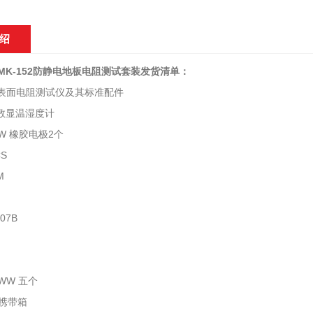
绍
t PMK-152防静电地板电阻测试套装
发货清单：
12 表面电阻测试仪及其标准配件
1 数显温湿度计
1-W 橡胶电极2个
CS
M
007B
-WW 五个
1 携带箱