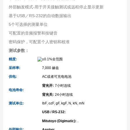
外部触发模式-用于开关接触测试或远程停止显示更新
基于USB／RS-232的自动数据输出
5个可选择的测量单位
可配置的音频报警和按键音
密码保护，可配置个人密钥和校准
测试参数：
精度
:
±0.1%
全范围
采样率
:
7,000
赫兹
供电
:
AC
或者可充电电池
背光开
:
7
小时连续
电池寿命
:
背光关
:
24
小时连续
测试单位
:
lbF, ozF, gF, kgF, N, kN, mN
USB / RS-232:
Mitutoyo (Digimatic):
.
外部输出
:
Analog: