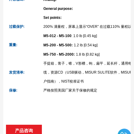
General purpose:
Set points:
过载保护
:
200%
满量程，屏幕上显示
“OVER”
在过载
110%
量程以
M5-012 - M5-100
: 1.0 lb [0.45 kg]
重量
:
M5-200 - M5-500:
1.2 lb [0.54 kg]
M5-750 - M5-2000:
1.8 lb [0.82 kg]
手提箱，凿子，锥，
V
形槽，钩，扁平，延长杆，通用电
发货清单
:
缆，资源
CD
（
USB
驱动，
MISUR SULITE
软件，
MISUR
户指南），
NIST
校准证书
保修
:
严格按照美国厂家关于保修的规定
产品咨询