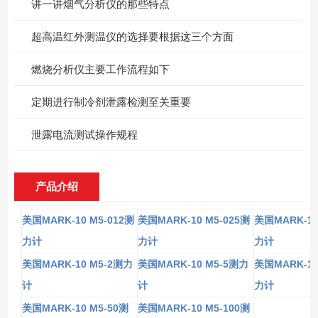
讲一讲烟气分析仪的那些特点
超高温红外测温仪的选择要根据这三个方面
燃烧分析仪主要工作流程如下
定期进行制冷剂泄露检测至关重要
泄露电流测试操作规程
产品介绍
MARK-10 M5-012
MARK-10 M5-025
MARK-10
美国
测
美国
测
美国
力计
力计
力计
MARK-10 M5-2
MARK-10 M5-5
MARK-10
美国
测力
美国
测力
美国
计
计
力计
MARK-10 M5-50
MARK-10 M5-100
美国
测
美国
测