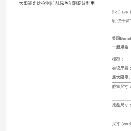
太阳能光伏检测|护航绿色能源高效利用
BioCl
项“仅干燥
美国Benc
一般规格
模型：
会议厅卷
最大限度
腔室尺寸
托盘尺寸
(wxd
尺寸