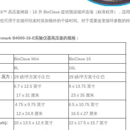
ave 16™ 高压釜烤箱：16 升 BioClave 提供预设循环选项（标准
"也可用于在循环结束时添加额外的干燥时间。对于需要改变循环参数的特殊应用
hmark B4000-16-E实验仪器高压釜
的规格：
BioClave Mini
BioClave 16
：
8L
16L
。压力：
29
/
/2
29
/
/2
磅
平方英寸
巴
磅
平方英寸
巴
：
6.7 x 12.5
9 x 13.75
英寸
英寸
17 x 31
23 x 35
厘米
厘米
：
4.75 x 9.75
6.5 x 10.75
英寸
英寸
12 x 24.8
16.5 x 27
厘米
厘米
xh):
20 x 13.5 x 12.9
22 x 17.5 x 15.7
英寸
英寸