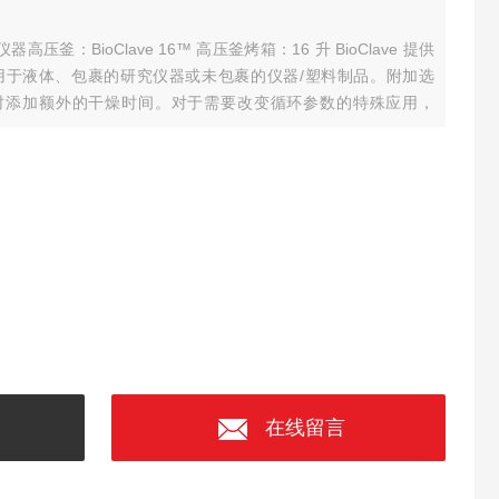
验仪器高压釜：BioClave 16™ 高压釜烤箱：16 升 BioClave 提供
用于液体、包裹的研究仪器或未包裹的仪器/塑料制品。附加选
束时添加额外的干燥时间。对于需要改变循环参数的特殊应用，
可调的。
在线留言