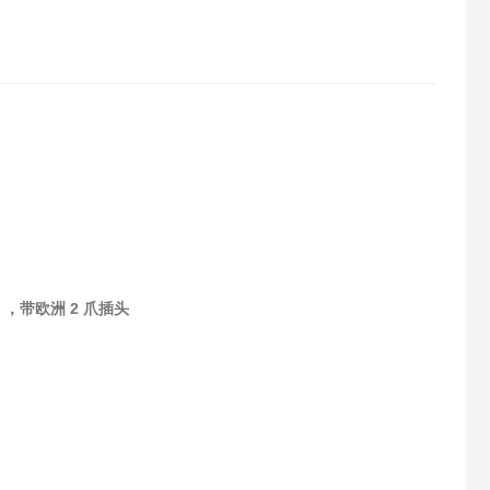
 升），带欧洲 2 爪插头