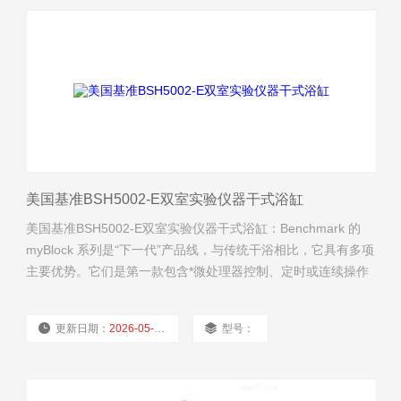
美国基准BSH5002-E双室实验仪器干式浴缸
美国基准BSH5002-E双室实验仪器干式浴缸：Benchmark 的
myBlock 系列是“下一代”产品线，与传统干浴相比，它具有多项
主要优势。它们是第一款包含*微处理器控制、定时或连续操作
和可拆卸铰链盖的数字干浴槽。此外，可选的外部温度反馈探
头可以直接放置在样品管内，提供对实际样品温度的实时控制
更新日期：
2026-05-08
型号：
和监测。
厂商性质：
经销商
浏览量：
2293