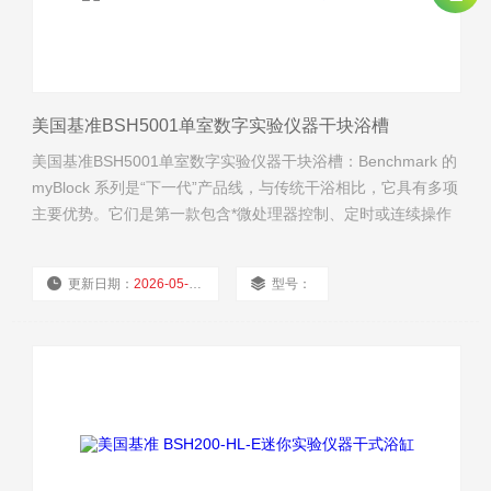
美国基准BSH5001单室数字实验仪器干块浴槽
美国基准BSH5001单室数字实验仪器干块浴槽：Benchmark 的
myBlock 系列是“下一代”产品线，与传统干浴相比，它具有多项
主要优势。它们是第一款包含*微处理器控制、定时或连续操作
和可拆卸铰链盖的数字干浴槽。此外，可选的外部温度反馈探
头可以直接放置在样品管内，提供对实际样品温度的实时控制
更新日期：
2026-05-08
型号：
和监测。
厂商性质：
经销商
浏览量：
2272