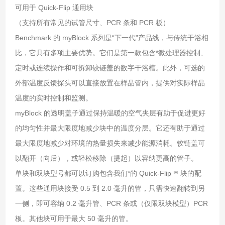
可用于 Quick-Flip 通用块
（支持所有常见的试管尺寸、PCR 条和 PCR 板）
Benchmark 的 myBlock 系列是“下一代"产品线，与传统干浴相
比，它具有多项主要优势。它们是第一款包含*微处理器控制、
定时或连续操作和可拆卸铰链盖的数字干浴槽。此外，可选的
外部温度反馈探头可以直接放置在样品管内，提供对实际样品
温度的实时控制和监测。
myBlock 的透明盖子通过保持温暖的空气夹层有助于促进更好
的均匀性并最大限度地减少块中的温度分层。它还有助于通过
最大限度地减少对环境的热量损失来减少能源消耗。铰链盖可
以翻开（向后），或轻松移除（提起）以容纳更高的管子。
单块和双块型号都可以订购包含我们*的 Quick-Flip™ 块的配
置。这些通用块接受 0.5 到 2.0 毫升的管，只需快速翻转到另
一侧，即可容纳 0.2 毫升管、PCR 条或（仅限双块模型）PCR
板。其他块可用于最大 50 毫升的管。