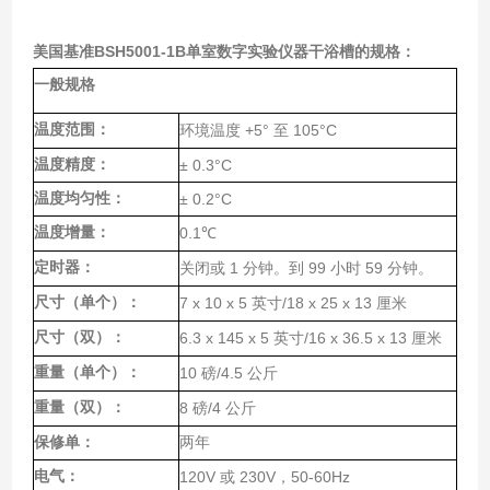
美国基准BSH5001-1B单室数字实验仪器干浴槽
的规格：
一般规格
温度范围：
+5°
105°C
环境温度
至
温度精度：
± 0.3°C
温度均匀性：
± 0.2°C
温度增量：
0.1
℃
定时器：
1
99
59
关闭或
分钟。到
小时
分钟。
尺寸（单个）：
7 x 10 x 5
/18 x 25 x 13
英寸
厘米
尺寸（双）：
6.3 x 145 x 5
/16 x 36.5 x 13
英寸
厘米
重量（单个）：
10
/4.5
磅
公斤
重量（双）：
8
/4
磅
公斤
保修单：
两年
电气：
120V
230V
50-60Hz
或
，