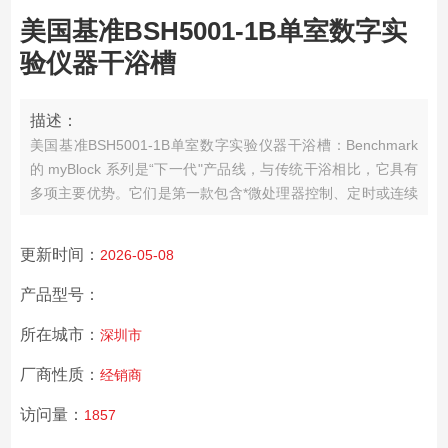
美国基准BSH5001-1B单室数字实
验仪器干浴槽
描述：
美国基准BSH5001-1B单室数字实验仪器干浴槽：Benchmark
的 myBlock 系列是“下一代"产品线，与传统干浴相比，它具有
多项主要优势。它们是第一款包含*微处理器控制、定时或连续
操作和可拆卸铰链盖的数字干浴槽。此外，可选的外部温度反
馈探头可以直接放置在样品管内，提供对实际样品温度的实时
更新时间：
2026-05-08
控制和监测。
产品型号：
所在城市：
深圳市
厂商性质：
经销商
访问量：
1857