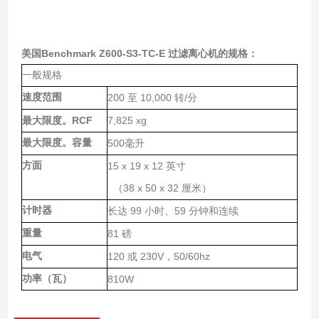
美国Benchmark Z600-S3-TC-E 过滤离心机
的规格：
一般规格
速度范围
200
10,000
/
至
转
分
RCF
7,825 xg
最大限度。
最大限度。容量
500
毫升
方面
15 x 19 x 12
英寸
38 x 50 x 32
（
厘米）
计时器
99
59
长达
小时、
分钟和连续
重量
81
磅
电气
120
230V
50/60hz
或
，
功率（瓦）
810W