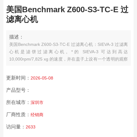
美国Benchmark Z600-S3-TC-E 过
滤离心机
描述：
美国Benchmark Z600-S3-TC-E 过滤离心机：SIEVA-3 过滤离
心机是滤饼过滤离心机。*的 SIEVA-3 可达到高达
10,000rpm/7,825 xg 的速度，并在盖子上设有一个透明的观察
口，用于密切监测样品。不锈钢外壳和部件使 SIEVA-3 耐腐蚀
且易于清洁。可选的 500 毫升过滤篮有穿孔和非穿孔两种。澄
更新时间：
2026-05-08
清的液体通过位于装置侧面的排水管排出装置。
产品型号：
所在城市：
深圳市
厂商性质：
经销商
访问量：
2633