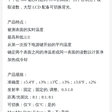
取读数，大型 LCD 配备可切换背光。
产品特点：
被测表面的实时温度
最高和低
温度
从第一次按下电源键开始的平均温度
确定两个表面之间的净温差或同一表面的读数以计算净
加热或冷却
产品规格：
准确度：
±5.4°F，±3%；±3℃，±3%；±3.6°F，±2%
发射率：固定；固定的
; 调整。0.3-1.0
距离
/光斑比：8:1；8:1; 8:1
可切换：仅
°F；仅°C；是的