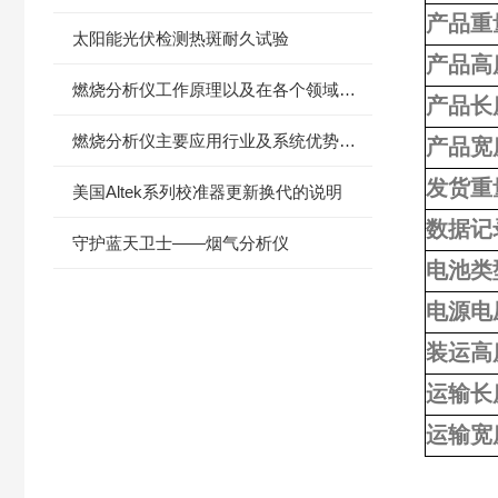
产品重
太阳能光伏检测热斑耐久试验
产品高
燃烧分析仪工作原理以及在各个领域中的应用
产品长
燃烧分析仪主要应用行业及系统优势，都在这了
产品宽
发货重
美国Altek系列校准器更新换代的说明
数据记
守护蓝天卫士——烟气分析仪
电池类
电源电
装运高
运输长
运输宽
产品咨