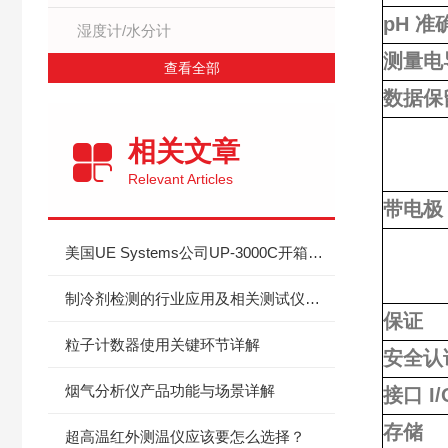
pH 准
湿度计/水分计
测量电
查看全部
数据保
相关文章
Relevant Articles
带电极
美国UE Systems公司UP-3000C开箱体验
制冷剂检测的行业应用及相关测试仪器设备
保证
粒子计数器使用关键环节详解
安全认
烟气分析仪产品功能与场景详解
接口 I/
存储
超高温红外测温仪应该要怎么选择？