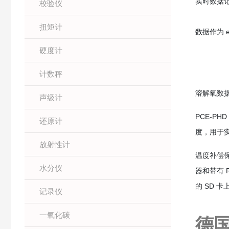
实时数据记录
校验仪
扭矩计
数据作为 e
硬度计
计数秤
溶解氧数
声级计
PCE-P
还原计
度，用于
放射性计
温度补偿保
水分仪
器和带有 R
的 SD 
记录仪
一氧化碳
德国