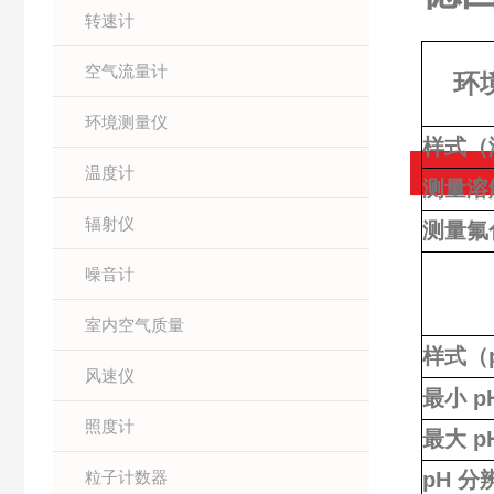
转速计
空气流量计
环
环境测量仪
样式（
温度计
测量溶
辐射仪
测量氟
噪音计
室内空气质量
样式（
风速仪
最小 p
照度计
最大 p
粒子计数器
pH 分