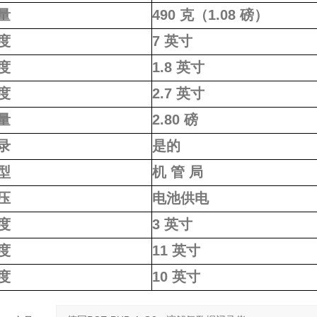
量
490 克（1.08 磅）
度
7 英寸
度
1.8 英寸
度
2.7 英寸
量
2.80 磅
录
是的
型
机 管 局
压
电池供电
度
3 英寸
度
11 英寸
度
10 英寸
询