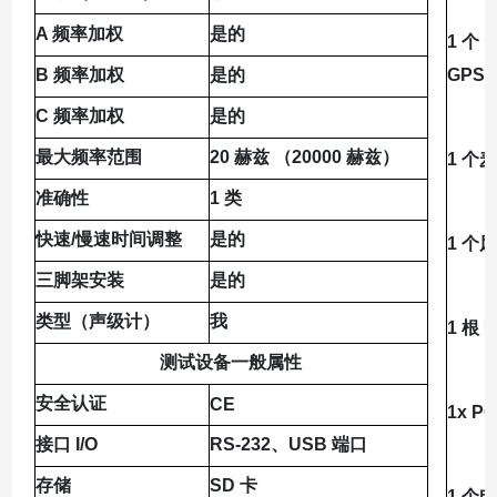
A 频率加权
是的
1 个
B 频率加权
是的
GPS
C 频率加权
是的
最大频率范围
20 赫兹 （20000 赫兹）
1 个
准确性
1 类
快速/慢速时间调整
是的
1 个
三脚架安装
是的
类型（声级计）
我
1 根 
测试设备一般属性
安全认证
CE
1x 
接口 I/O
RS-232、USB 端口
存储
SD 卡
1 个