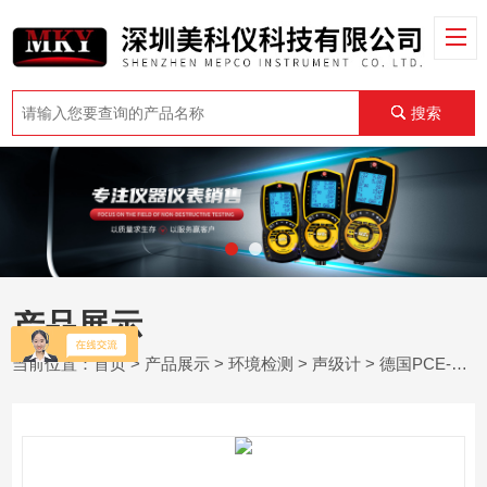
搜索
产品展示
当前位置：
首页
>
产品展示
>
环境检测
>
声级计
> 德国PCE-432 -带数据记录和GPS的一类声级计