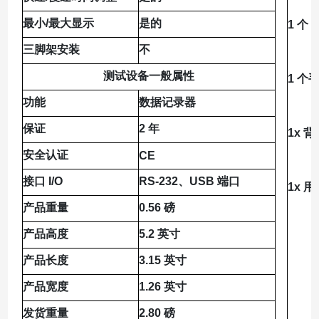
最小/最大显示
是的
1 个 
三脚架安装
不
测试设备一般属性
1 个
功能
数据记录器
保证
2 年
1x 背
安全认证
CE
接口 I/O
RS-232、USB 端口
1x 
产品重量
0.56 磅
产品高度
5.2 英寸
产品长度
3.15 英寸
产品宽度
1.26 英寸
发货重量
2.80 磅