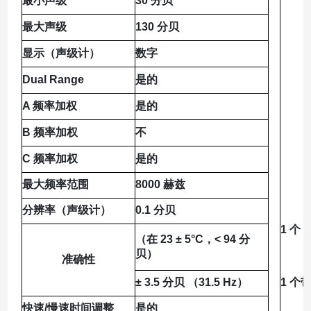
最小声级
30 分贝
最大声级
130 分贝
显示（声级计）
数字
Dual Range
是的
A 频率加权
是的
B 频率加权
不
C 频率加权
是的
最大频率范围
8000 赫兹
分辨率（声级计）
0.1 分贝
1 个
（在 23 ± 5°C，< 94 分
贝）
准确性
± 3.5 分贝 （31.5 Hz）
1 个
快速/慢速时间调整
是的