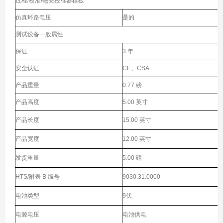
过程/校准/毫安校准器模板
仿真环路电压
是的
测试设备一般属性
保证
3 年
安全认证
CE、CSA
产品重量
0.77 磅
产品高度
5.00 英寸
产品长度
15.00 英寸
产品宽度
12.00 英寸
发货重量
5.00 磅
HTS/附表 B 编号
9030.31.0000
电池类型
9伏
电源电压
电池供电