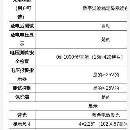
（用户可
数字滤波稳定显示读数
选）
放电后测试
自动
放电电压显
是的
示
电压测试
/
安
0
到
1000
伏
/
直流（
16
到
420
赫兹），
全检查
电压报警指
是的
> 25V
的
示器
测试抑制
是的
> 25V
的
保护端
是的
显示
背光
蓝色电致发光
显示尺寸
4×2.25”
（
102 X 57
毫米