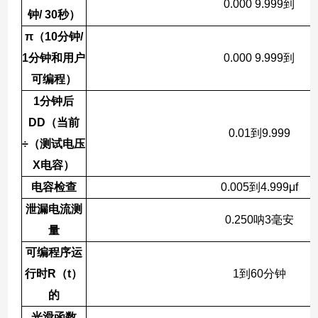
0.000 9.999
到
钟
/ 30
秒）
π
（
10
分钟
/
1
分钟和用户
0.000 9.999
到
可编程）
1
分钟后
DD
（当前
0.01
到
9.999
÷
（测试电压
X
电容）
电容检查
0.005
到
4.999μf
泄漏电流测
0.250
呐
3
毫安
量
可编程序运
行时
R
（
t
）
1
到
60
分钟
的
光滑函数