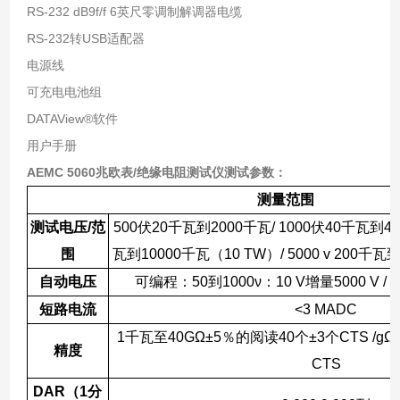
RS-232 dB9f/f 6英尺零调制解调器电缆
RS-232转USB适配器
电源线
可充电电池组
DATAView®软件
用户手册
AEMC 5060兆欧表/绝缘电阻测试仪
测试参数：
测量范围
测试电压
/
范
500
伏
20
千瓦到
2000
千瓦
/ 1000
伏
40
千瓦到
40
围
瓦到
10000
千瓦（
10 TW
）
/ 5000 v 200
千瓦
自动电压
可编程：
50
到
1000ν
：
10 V
增量
5000 V / 
短路电流
<3 MADC
1
千瓦至
40GΩ±5
％的阅读
40
个
±3
个
CTS /gΩ
精度
CTS
DAR
（
1
分