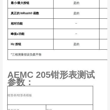
最小/最大按钮
是的
真正的 InRush® 函数
是的
–
相对功能
–
峰值±功能
Hz 按钮
是的
*三相测量假设负载平衡
AEMC 205钳形表
测试
参数：
钳形表/钳形表模板