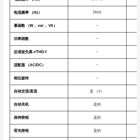
2kHz
电流频率 （Hz）
–
幂函数 （W， var， VA）
–
功率因数
–
总谐波失真-r/THD-f
–
适配器 （AC/DC）
–
相位旋转
自动交流/直流
是 （V）
自动关机
是的
保持按钮
是的
背光按钮
是的