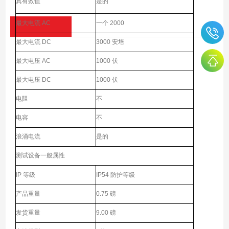
真有效值
是的
最大电流 AC
一个 2000
最大电流 DC
3000 安培
最大电压 AC
1000 伏
最大电压 DC
1000 伏
电阻
不
电容
不
浪涌电流
是的
测试设备一般属性
IP 等级
IP54 防护等级
产品重量
0.75 磅
发货重量
9.00 磅