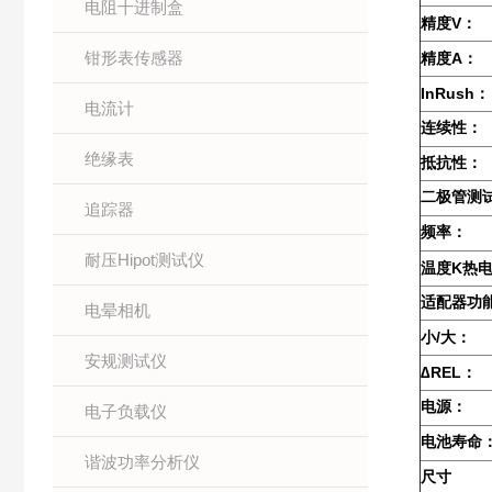
电阻十进制盒
V
精度
：
钳形表传感器
A
精度
：
InRush
：
电流计
连续性：
绝缘表
抵抗性：
二极管测
追踪器
频率：
耐压Hipot测试仪
K
温度
热
适配器功
电晕相机
/
小
大：
安规测试仪
∆REL
：
电源：
电子负载仪
电池寿命
谐波功率分析仪
尺寸