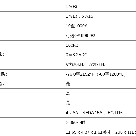
1
±3
％
1
±3
5
±5
％
，
％
10
1000A
至
0
999.9Ω
可选
至
100kΩ
试：
0
3.2VDC
至
V
20kHz
A
2kHz
为
，
为
-76.0
2192°F
-60
1200°C
电偶：
至
（
至
）
能：
是
是
是
4 x AA
NEDA 15A
IEC LR6
，
，
：
> 350
小时
11.65 x 4.37 x 1.61
296 x 111
英寸（