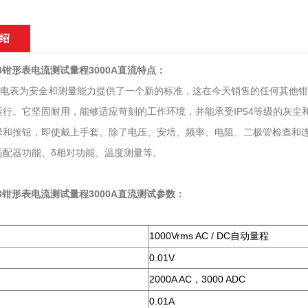
绍
603钳形表电流测试量程3000A直流
特点：
形电表为安全和测量能力提供了一个新的标准，这在今天销售的任何其他钳形
运行。它坚固耐用，能够适应苛刻的工作环境，并能承受IP54等级的灰
择和按钮，即使戴上手套。除了电压、安培、频率、电阻、二极管检查和连
适配器功能、δ相对功能、温度测量等。
603钳形表电流测试量程3000A直流
测试参数：
1000Vrms AC / DC
自动量程
0.01V
：
2000A AC
3000 ADC
，
0.01A