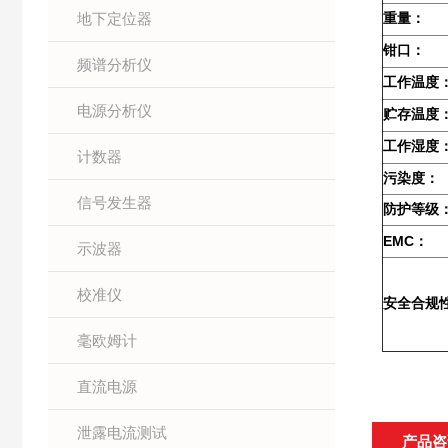
地下定位器
重量：
钳口：
频谱分析仪
工作温度
电源分析仪
贮存温度
工作湿度
计数器
污染度：
信号发生器
防护等级
EMC
：
示波器
校准仪
安全合规
毫欧姆计
直流电源
泄露电流测试
产品咨