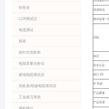
自动量程/手
钳形表
浪涌电流
LCR测试仪
测试设备一
电缆测试
功能
摇表
指针式兆欧表
保证
电能质量分析仪
安全认证
接地电阻测试仪
接口 I/O
IP 等级
兆欧表/绝缘电阻测试仪
产品重量
工业级万用表
产品高度
微欧姆计