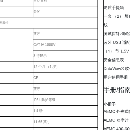
动
自动量程
硬质手提箱
是的
一套 （2） 
般属性
线
测试探针和鳄
蓝牙
蓝牙 USB 适
CAT IV 1000V
（4） 节 1.5V
3 行显示
安全信息表
12 个月 （1 岁）
DataView®
用户使用手册
CE
手册/指
蓝牙
IP54 防护等级
小册子
1.4 磅
AEMC 外夹
AEMC 功率计
11.65 英寸
AEMC 400-