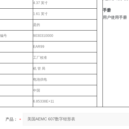
4.37 英寸
手册
1.61 英寸
用户使用手册
是的
B 编号
9030310000
EAR99
工厂校准
机 管 局
电池供电
中国
6.85338E+11
询
产品：