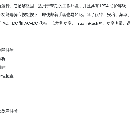
全运行。它足够坚固，适用于苛刻的工作环境，并且具有 IP54 防护等
括功能选择和按钮按下，即使戴着手套也是如此。除了伏特、安培、频率、
 AC、DC 和 AC+DC 伏特、安培和功率、True InRush™、功率测
故障排除
分析
排除
续性检查
上故障排除