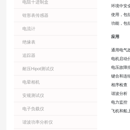
电阻十进制盒
环境中安
使用，包
钳形表传感器
功能，包括
电流计
应用
绝缘表
通用电气
追踪器
电机启动
电压故障
耐压Hipot测试仪
键合和连
电晕相机
相序检查
谐波分析
安规测试仪
电力监控
电子负载仪
飞机和船
谐波功率分析仪