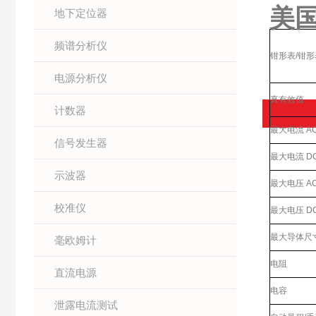
美国
地下定位器
频谱分析仪
钳形表/钳
电源分析仪
真有效值
计数器
最大电流 A
信号发生器
最大电流 D
示波器
最大电压 A
校准仪
最大电压 D
最大导体尺
毫欧姆计
电阻
直流电源
电容
泄露电流测试