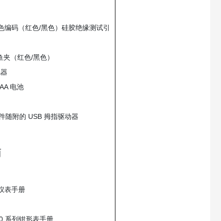
颜色编码（红色/黑色）硅胶绝缘测试引
鱼夹（红色/黑色）
配器
 AA 电池
 软件随附的 USB 拇指驱动器
南
式仪表手册
600 系列钳形表手册