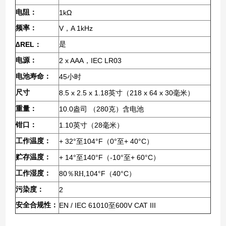
电阻：
1kΩ
频率：
V
A 1kHz
，
∆REL
是
：
电源：
2 x AAA
IEC LR03
，
电池寿命：
45
小时
尺寸
8.5 x 2.5 x 1.18
218 x 64 x 30
英寸（
毫米）
重量：
10.0
280
盎司
（
克）含电池
钳口：
1.10
28
英寸（
毫米）
工作温度：
+ 32°
104°F
0°
+ 40°C
至
（
至
）
贮存温度：
+ 14°
140°F
-10°
+ 60°C
至
（
至
）
工作湿度：
80
104°F
40°C
％RH,
（
）
污染度：
2
安全合规性：
EN / IEC 61010
600V CAT III
至