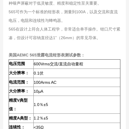
种噪声屏蔽对于低灵敏度、精度和稳定性至关重要。
565可作为一个标准的钳形表，测量到100A，以及交流和直流
电压，电阻和连续性与蜂鸣器。
565在设计上符合人体工程学，非常适合单手操作。钳口尺寸紧
凑，但设计可容纳直径达1”（26mm）的常见导体。
美国AEMC 565泄露电流钳形表
测试参数：
电压范围
600Vrms
/
交流
直流自动量程
大分辨率：
0.1
伏
电流范围：
100Arms AC
大分辨率：
10µA
V
精度
典型
1.0
±5
％
值：
A
1.2
±5
精度
典型：
％
连续性：
<35Ω