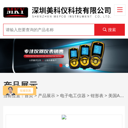
搜索
产品展示
当前位置：
首页
>
产品展示
>
电子电工仪器
>
钳形表
> 美国AEMC 565泄露电流钳形表