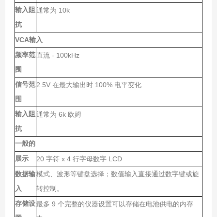
输入阻
10k
通常为
抗
VCA
输入
频率范
- 100kHz
直流
围
信号范
2.5V
100%
在最大输出时
电平变化
围
输入阻
6k
通常为
欧姆
抗
一般的
展示
20
x 4
LCD
字符
行字母数字
数据输
模式、波形等键盘选择；数值输入直接通过数字键或旋
入
转控制。
存储设
9
最多
个完整的仪器设置可以存储在电池供电的内存