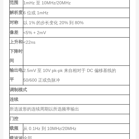
范围
1mHz
10MHz/20MHz
至
解析度
6
1mHz
位或
对称
1%
20%
80%
以
的步长变化
到
像差
<5% + 2mV
上升和
<22ns
下降时
间
输出电
2.5mV
10V pk-pk
DC
至
来自相对于
偏移基线的
平
50/600
正或负脉冲
调制模式
连续
所选波形的连续周期以所选频率输出
门控
载频
0.1Hz
10MHz/20MHz
从
到
载波波
全部