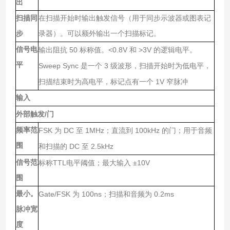
出
扫描同
在扫描开始时输出触发信号（用于同步示波器或图表记
步
录器）。可以额外输出一个扫描标记。
信号电
50
<0.8V
>3V
输出阻抗
标称值。
和
的逻辑电平。
平
Sweep Sync
3
是一个
级波形，扫描开始时为低电平，
1V
扫描结束时为高电平，标记点有一个
窄脉冲
输入
/
外部触发
门
频率范
FSK
DC
1MHz
100kHz
为
至
；直流到
的门；用于音频
围
DC
2.5kHz
和扫描的
至
信号范
TTL
±10V
标称
电平阈值；最大输入
围
最小。
Gate/FSK
100ns
0.2ms
为
；扫描和音频为
脉冲宽
度