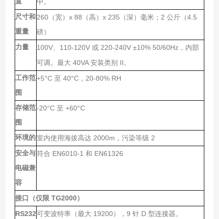
置
中。
尺寸和
260
x 88
x 235
2
4.5
（宽）
（高）
（深）毫米；
公斤（
重量
磅）
力量
100V
110-120V
220-240V ±10% 50/60Hz
、
或
，内部
40VA
II
可调。最大
安装类别
。
工作范
+5°C
40°C
20-80% RH
至
，
围
存储范
-20°C
+60°C
至
围
环境的
2000m
2
室内使用海拔高达
，污染等级
安全与
EN6010-1
EN61326
符合
和
电磁兼
容
TG2000
接口（仅限
）
RS232
19200
9
D
可变波特率（最大
），
针
型连接器。