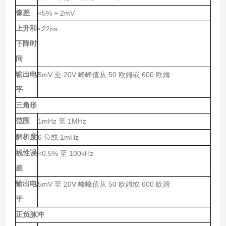
像差
<5% + 2mV
上升和
<22ns
下降时
间
输出电
5mV
20V
50
600
至
峰峰值从
欧姆或
欧姆
平
三角形
范围
1mHz
1MHz
至
解析度
6
1mHz
位或
线性误
<0.5%
100kHz
至
差
输出电
5mV
20V
50
600
至
峰峰值从
欧姆或
欧姆
平
正负脉冲