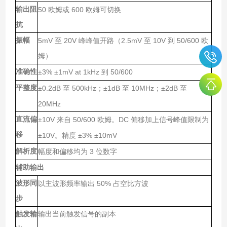
输出阻
50
600
欧姆或
欧姆可切换
抗
振幅
5mV
20V
2.5mV
10V
50/600
至
峰峰值开路（
至
到
欧
姆）
准确性
±3% ±1mV at 1kHz
50/600
到
平整度
±0.2dB
500kHz
±1dB
10MHz
±2dB
至
；
至
；
至
20MHz
直流偏
±10V
50/600
DC
来自
欧姆。
偏移加上信号峰值限制为
移
±10V
±3% ±10mV
。精度
解析度
3
幅度和偏移均为
位数字
辅助输出
波形同
50%
以主波形频率输出
占空比方波
步
触发输
输出当前触发信号的副本