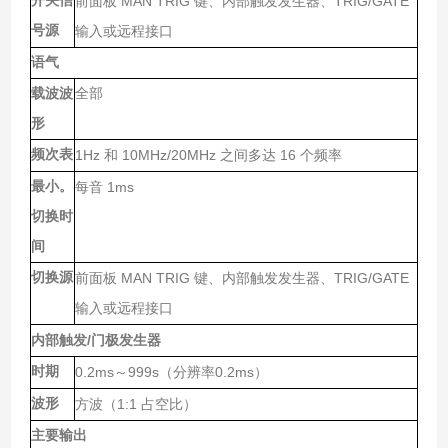
开关信
MAN TRIG
TRIG/GATE
前面板
键、内部触发发生器、
号源
输入或远程接口
语气
载波波
全部
形
频次表
1Hz
10MHz/20MHz
16
和
之间多达
个频率
最小。
1ms
每音
切换时
间
切换源
MAN TRIG
TRIG/GATE
前面板
键、内部触发发生器、
输入或远程接口
/
内部触发
门极发生器
时期
0.2ms
999s
0.2ms
～
（分辨率
）
波形
1:1
方波（
占空比）
主要输出