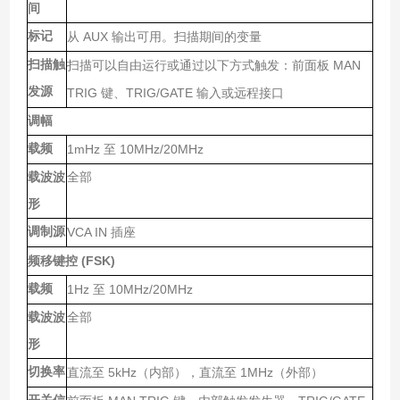
间
标记
AUX
从
输出可用。扫描期间的变量
扫描触
MAN
扫描可以自由运行或通过以下方式触发：前面板
发源
TRIG
TRIG/GATE
键、
输入或远程接口
调幅
载频
1mHz
10MHz/20MHz
至
载波波
全部
形
调制源
VCA IN
插座
(FSK)
频移键控
载频
1Hz
10MHz/20MHz
至
载波波
全部
形
切换率
5kHz
1MHz
直流至
（内部），直流至
（外部）