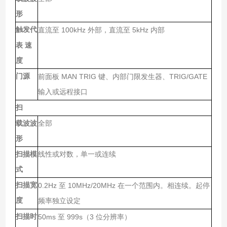
形
触发代
100kHz
5kHz
直流至
外部，直流至
内部
表
速
度
门源
MAN TRIG
TRIG/GATE
前面板
键、内部门限发生器、
输入或远程接口
扫
载波波
全部
形
扫描模
线性或对数，单一或连续
式
扫描宽
0.2Hz
10MHz/20MHz
至
在一个范围内。相连续。起停
度
频率独立设定
扫描时
50ms
999s
3
至
（
位分辨率）