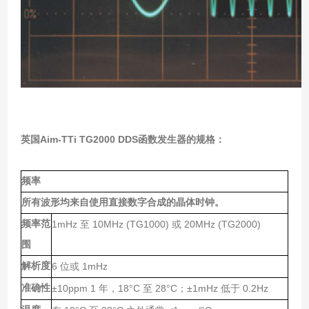
英国Aim-TTi TG2000 DDS函数发生器
的规格：
频率
所有波形均来自使用直接数字合成的晶体时钟。
频率范
1mHz
10MHz (TG1000)
20MHz (TG2000)
至
或
围
解析度
6
1mHz
位或
准确性
±10ppm 1
18°C
28°C
±1mHz
0.2Hz
年，
至
；
低于