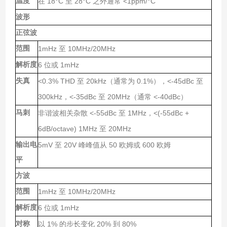
温度
18°C
28°C
<1ppm/°C
在
至
之外通常
波形
正弦波
范围
1mHz
10MHz/20MHz
至
解析度
6
1mHz
位或
失真
<0.3% THD
20kHz
0.1%
<-45dBc
至
（通常为
），
至
300kHz
<-35dBc
20MHz
<-40dBc
，
至
（通常
）
马刺
<-55dBc
1MHz
<(-55dBc +
非谐波相关杂散
至
，
6dB/octave) 1MHz
20MHz
至
输出电
5mV
20V
50
600
至
峰峰值从
欧姆或
欧姆
平
方波
范围
1mHz
10MHz/20MHz
至
解析度
6
1mHz
位或
对称
1%
20%
80%
以
的步长变化
到