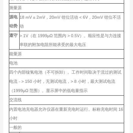
测量源
源电
18 mV ± 2mV
20mV
< 6V
20mV
，
钳位活动
，
钳位不活
动势
动
遵守
> 1V
1999µΩ
> 0.5V
（在
范围内
）。顺应性是与力连接
串联的附加电阻所能承受的最大电压
能量源
电池
四个内部镍氢电池（不可拆卸）。工作时间取决于流过的测试
- > 150
> 8
电流
小时，无测试电流，
小时，最大测试电流
1999μΩ
（
范围）。显示屏中的低电量指示
交流线
16
内置电池充电器允许仪器在重新充电时运行。标称充电时间
小时
一般的