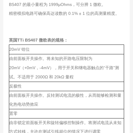
BS407 的最小量程为 1999µOhms，可分辨 1 微欧。
精密模拟电路可确保高达读数的 0.1% ± 1 位的高测量精度。
英国TTi BS407 微欧表
的规格：
20mV
钳位
由前面板开关操作。将未知的开路电压限制为
20mV
+0mV
-4mV
“
"
（
，
），用于开关和继电器触点的
干路
测
2000Ω
20kΩ
试。不适用于
和
量程
反极性
由前面板开关操作。反转测试电流的极性，从而能够检测和量
化热电动势效应
置零
由非锁定前面板开关和旋转偏移控制操作。将测试电流从未知
方式转移，允许在测试引线就位的情况下进行调零