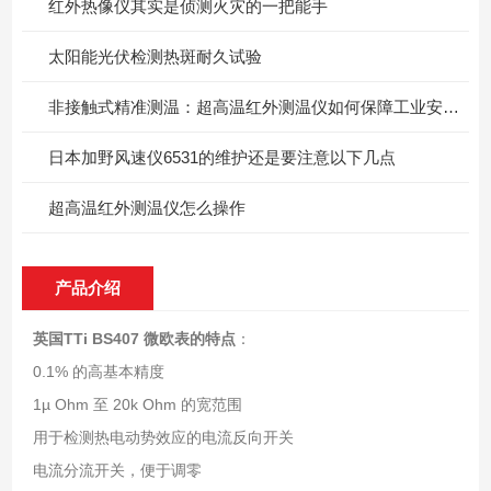
红外热像仪其实是侦测火灾的一把能手
太阳能光伏检测热斑耐久试验
非接触式精准测温：超高温红外测温仪如何保障工业安全与质量？
日本加野风速仪6531的维护还是要注意以下几点
超高温红外测温仪怎么操作
产品介绍
英国TTi BS407 微欧表
的特点
：
0.1% 的高基本精度
1µ Ohm 至 20k Ohm 的宽范围
用于检测热电动势效应的电流反向开关
电流分流开关，便于调零