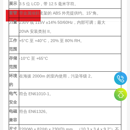
展示
3.5
LCD
12.5
位
，带
毫米字符。
套管
ABS
15°
带金属倾斜支架的
外壳提供约。
角。
力量
230V
115V ±14% 50/60Hz
或
，内部可调；最大
20VA
II
安装类别
。
工作
+5°C
+40°C
20%
80% RH
至
，
至
。
范围
存储
-10°C
+65°C
至
范围
环境
2000m
2
在海拔
的室内使用，污染等级
。
的
电气
EN61010-1
符合
。
安全
电磁
EN61326
符合
。
兼容
尺寸
220(W) x 82(H) x 230(D) mm
10.3 x 3.4 x 9.2"
，（
）不