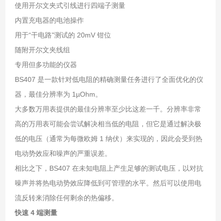
使用开尔文夹式引线进行四端子测量
内置充电器的电池操作
用于“干电路"测试的 20mV 钳位
随附开尔文夹线组
专用但多功能的仪器
BS407 是一款针对低电阻的精确测量任务进行了全面优化的仪
器，最佳分辨率为 1µOhm。
大多数万用表提供的最佳分辨率至少比这差一千。分辨率非常
高的万用表可能会尝试解决相当低的电阻，但它是通过解决极
低的电压（通常为每微欧姆 1 纳伏）来实现的，因此会受到热
电动势效应和噪声的严重误差。
相比之下，BS407 在未知电阻上产生足够的测试电压，以对抗
噪声并将热电动势效应降低到可管理的水平。然后可以使用电
流反转来消除任何剩余的热偏移。
快速 4 端测量