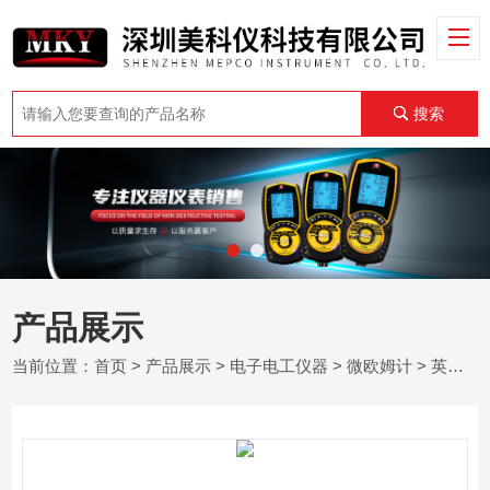
搜索
产品展示
当前位置：
首页
>
产品展示
>
电子电工仪器
>
微欧姆计
> 英国TTi BS407 微欧表