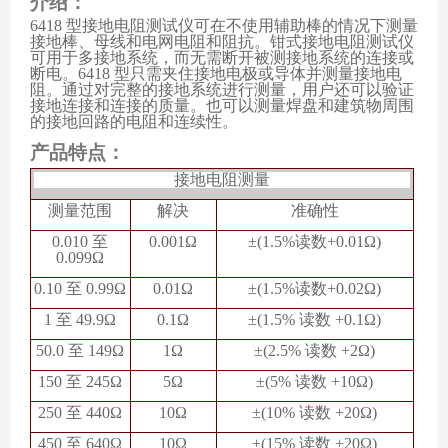
介绍：
6418 型接地电阻测试仪可在不使用辅助棒的情况下测量
接地棒、母线和电网电阻和阻抗。钳式接地电阻测试仪
可用于多接地系统，而无需断开被测接地系统的连接或
断电。6418 型只需夹住接地电极或导体并测量接地电
阻。通过对完整的接地系统进行测量，用户还可以验证
接地连接和连接的质量。也可以测量焊盘和建筑物周围
的接地回路的电阻和连续性。
产品特点：
接地电阻测量
测量范围
解决
准确性
0.010 至
0.001Ω
±(1.5%读数+0.01Ω)
0.099Ω
0.10 至 0.99Ω
0.01Ω
±(1.5%读数+0.02Ω)
1 至 49.9Ω
0.1Ω
±(1.5% 读数 +0.1Ω)
50.0 至 149Ω
1Ω
±(2.5% 读数 +2Ω)
150 至 245Ω
5Ω
±(5% 读数 +10Ω)
250 至 440Ω
10Ω
±(10% 读数 +20Ω)
450 至 640Ω
10Ω
±(15% 读数 +20Ω)