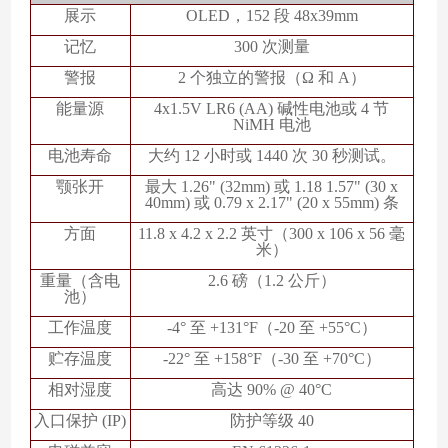
展示
OLED，152 段 48x39mm
记忆
300 次测量
警报
2 个独立的警报（Ω 和 A）
能量源
4x1.5V LR6 (AA) 碱性电池或 4 节
NiMH 电池
电池寿命
大约
12 小时或 1440 次 30 秒测试。
颚张开
最大
1.26" (32mm) 或 1.18 1.57" (30 x
40mm) 或 0.79 x 2.17" (20 x 55mm) 条
方面
11.8 x 4.2 x 2.2 英寸（300 x 106 x 56 毫
米）
重量（含电
2.6 磅（1.2 公斤）
池）
工作温度
-4° 至 +131°F（-20 至 +55°C）
贮存温度
-22° 至 +158°F（-30 至 +70°C）
相对湿度
高达
90% @ 40°C
入口保护
(IP)
防护等级
40