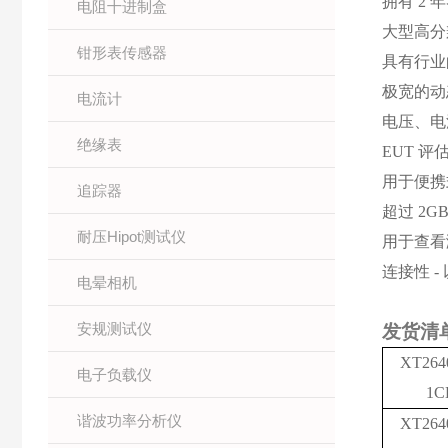
拥有
2 
电阻十进制盒
大型高分
钳形表传感器
具有行业
极宽的动
电流计
电压、电
绝缘表
EUT 评
用于便携
追踪器
超过
2G
耐压Hipot测试仪
用于查看
连接性
-
电晕相机
安规测试仪
发货清
XT264
电子负载仪
1C
谐波功率分析仪
XT264