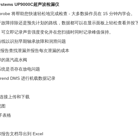
ystems UP9000C超声波检漏仪
raprobe 将帮助您快速轻松地完成检查 - 大多数操作员在 15 分钟内学会。
于故障排除还是预先计划的路线，数据都可以在显示面板上轻松查看并按下
，可立即记录声音强度变化并在您扫描时同时记录峰值保持。
路线以识别早期轴承故障和润滑问题
S 报告查找泄漏并报告每次泄漏的成本
障的蒸汽疏水阀
系统是否存在放电问题
ratrend DMS 进行机载数据记录
B 连接上传和下载
视图
子表格
报告文档导出到 Excel