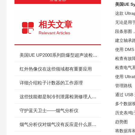
美国UE S
这款 Ult
相关文章
无论是用
段条形图
Relevant Articles
建立轴承
使用 DM
美国UE UP2000系列防爆型超声波检漏仪ATEX本安证明
检查有故
检查电气
红外热像仪在这些领域都有重要应用
使用 Ult
详细介绍粒子计数器的工作原理
管理路线
通过 US
这些技能都是制冷剂泄露检测修理人员需要掌握的
多个数据
守护蓝天卫士——烟气分析仪
历史表/电
趋势图
烟气分析仪对烟气没有反应是什么原因？
将数据库和