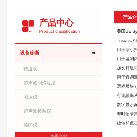
产品介
产品中心
Product classification
美国UE S
Triso
用于缩小
设备诊断
用于监测
加长杆组可
转速表
用于音调
超声波润滑注脂
远程模块 
可调频率从 
测振仪
数字显示面
超声波检漏仪
即时记录
旋转和点
频闪仪
查看全部