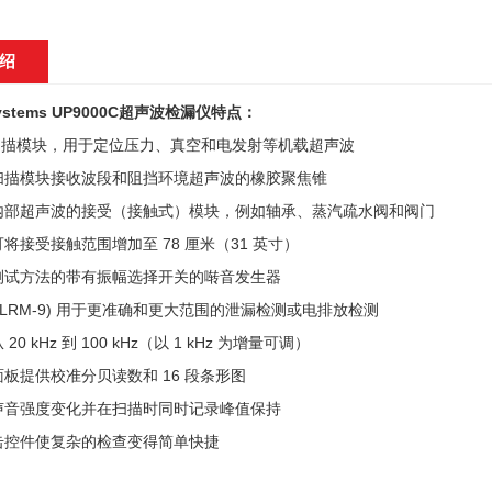
绍
ystems UP9000C超声波检漏仪
特点：
nic 扫描模块，用于定位压力、真空和电发射等机载超声波
扫描模块接收波段和阻挡环境超声波的橡胶聚焦锥
内部超声波的接受（接触式）模块，例如轴承、蒸汽疏水阀和阀门
将接受接触范围增加至 78 厘米（31 英寸）
测试方法的带有振幅选择开关的啭音发生器
(LRM-9) 用于更准确和更大范围的泄漏检测或电排放检测
20 kHz 到 100 kHz（以 1 kHz 为增量可调）
板提供校准分贝读数和 16 段条形图
声音强度变化并在扫描时同时记录峰值保持
击控件使复杂的检查变得简单快捷