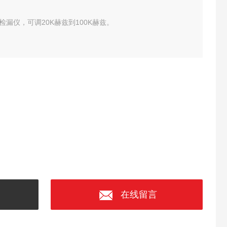
超声波检漏仪，可调20K赫兹到100K赫兹。
在线留言