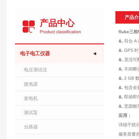
产品介
产品中心
Product classification
fluke
&.
符合 A
&.
GPS
电子电工仪器
&.
灵活可
&.
不间断
电压测试仪
&.
2 G
接地器
&.
包含全
&.
即插即
发电机
&.
坚固耐
测试泵
应用：
详细干扰
分路器
服务质量