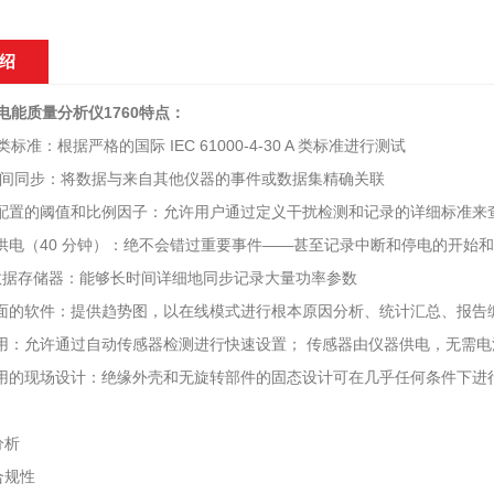
绍
三相电能质量分析仪
1760特点：
 类标准：根据严格的国际 IEC 61000-4-30 A 类标准进行测试
 时间同步：将数据与来自其他仪器的事件或数据集精确关联
配置的阈值和比例因子：允许用户通过定义干扰检测和记录的详细标准来
供电（40 分钟）：绝不会错过重要事件——甚至记录中断和停电的开始
B 数据存储器：能够长时间详细地同步记录大量功率参数
面的软件：提供趋势图，以在线模式进行根本原因分析、统计汇总、报告
用：允许通过自动传感器检测进行快速设置； 传感器由仪器供电，无需电
用的现场设计：绝缘外壳和无旋转部件的固态设计可在几乎任何条件下进
分析
合规性