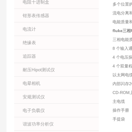
电阻十进制盒
多个位置
流电分离
钳形表传感器
电能质量
电流计
fluke
三相电能
绝缘表
8 个输入
追踪器
4 个电压探
4 个双量程
耐压Hipot测试仪
以太网电
电晕相机
内部闪存2
CD-ROM上
安规测试仪
主电缆
电子负载仪
操作手册
手提袋
谐波功率分析仪