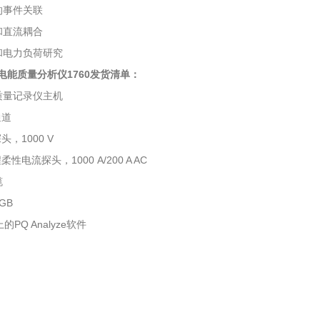
的事件关联
和直流耦合
和电力负荷研究
三相电能质量分析仪
1760发货清单：
质量记录仪主机
通道
头，1000 V
柔性电流探头，1000 A/200 A AC
缆
GB
的PQ Analyze软件