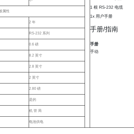
不
1 根 RS-232 电缆
般属性
1x 用户手册
2 年
手册/指南
RS-232 系列
手册
0.6 磅
手动
8.2 英寸
2.8 英寸
2 英寸
2.80 磅
是的
机 管 局
电池供电