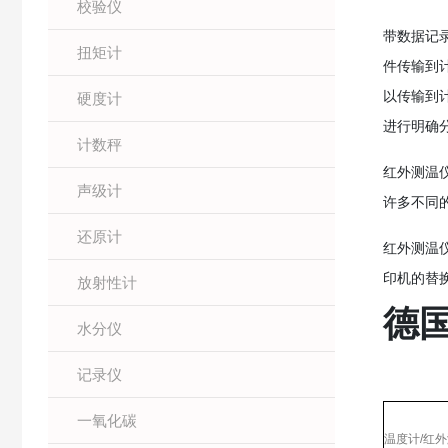
校验仪
带数据记录
扭矩计
件传输到
以传输到
硬度计
进行明确
计数秤
红外测温仪
声级计
许多不同
还原计
红外测温仪
印机的替
放射性计
德国
水分仪
记录仪
一氧化碳
温度计/红