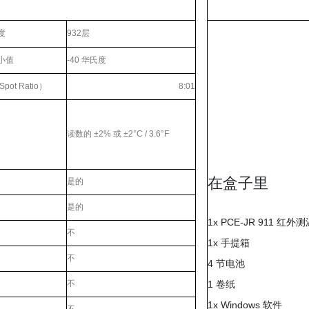
度
932层
小值
-40 华氏度
ot Ratio）
8:01
读数的 ±2% 或 ±2°C / 3.6°F
在盒子里
是的
是的
1x PCE-JR 911 红外
不
1x 手提箱
不
4 节电池
1 卷纸
不
1x Windows 软件