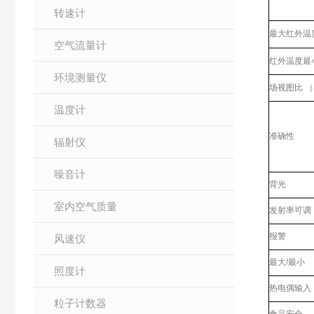
转速计
最大红外温
空气流量计
红外温度最
环境测量仪
场视图比 （Sp
温度计
准确性
辐射仪
噪音计
背光
室内空气质量
发射率可调
报警
风速仪
最大/最小
照度计
热电偶输入
粒子计数器