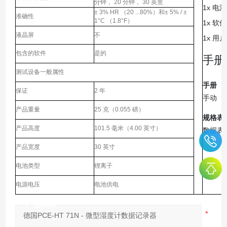
分钟， 20 分钟， 30 英里
1x 电池
± 3% HR （20 ...80%）和± 5% / ±
准确性
1°C （1.8°F）
1x 软件
液晶屏
不
1x 用
包含的软件
是的
手册
测试设备一般属性
手册
保证
2 年
手动
产品重量
25 克（0.055 磅）
规格表
产品高度
101.5 毫米（4.00 英寸）
数据表
产品宽度
30 英寸
电池类型
锂离子
电源电压
电池供电
产品咨询