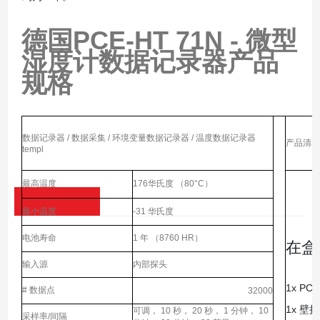
德国PCE-HT 71N - 微型
湿度计数据记录器
产品
规格
数据记录器 / 数据采集 / 环境变量数据记录器 / 温度数据记录器
产品清单
templ
最高温度
176华氏度 （80°C）
最小温度
-31 华氏度
电池寿命
1 年 （8760 HR）
在盒
输入源
内部探头
1x PC
# 数据点
32000
1x 壁
可调， 10 秒， 20 秒， 1 分钟， 10
采样率/间隔