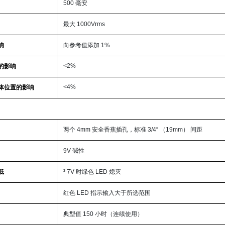
500 毫安
最大 1000Vrms
响
向参考值添加 1%
<2%
的影响
<4%
体位置的影响
两个 4mm 安全香蕉插孔，标准 3/4“ （19mm） 间距
9V 碱性
低
³ 7V 时绿色 LED 熄灭
红色 LED 指示输入大于所选范围
典型值 150 小时（连续使用）