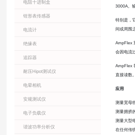
电阻十进制盒
3000A
钳形表传感器
特别是，
间或周围
电流计
AmpF
绝缘表
会因电流过
追踪器
AmpFl
耐压Hipot测试仪
直接读数。
电晕相机
应用
安规测试仪
测量宽母
测量拥挤
电子负载仪
测量大型
谐波功率分析仪
在任何传