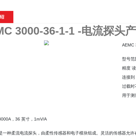
绍
C 3000-36-1-1 -电流探头
AEMC 
型号范围从
精度 读
连接到 
过载时
用于测
 3000A，36 英寸，1mV/A
ex 是一种柔流电流探头，由柔性传感器和电子模块组成。灵活的传感器允