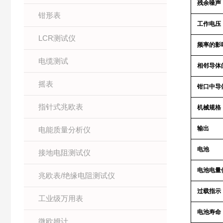
残余噪声
钳形表
工作电压
LCR测试仪
频率的影
电缆测试
相邻导体
摇表
钳口中导
指针式兆欧表
机械规格
输出
电能质量分析仪
电池
接地电阻测试仪
电池电量
兆欧表/绝缘电阻测试仪
过载指示
工业级万用表
电池寿命
微欧姆计