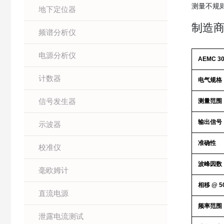
测量不规
地下定位器
制造
频谱分析仪
电源分析仪
AEMC 30
计数器
电气规格
信号发生器
测量范围
输出信号
示波器
准确性
校准仪
波峰因数
毫欧姆计
相移 @ 50
直流电源
频率范围
泄露电流测试