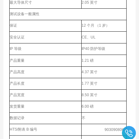
最大导体尺寸
2.05 英寸
测试设备一般属性
保证
12 个月 （1 岁）
安全认证
CE、UL
IP 等级
IP40 防护等级
产品重量
1.21 磅
产品高度
4.37 英寸
产品长度
1.77 英寸
产品宽度
8.50 英寸
发货重量
6.00 磅
数据记录
不
HTS/附表 B 编号
9030908060