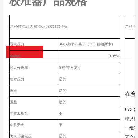
校准器
产品规格
过程/校准/压力校准/压力校准器模板
产品清
最大压力
300 磅/平方英寸（300 百帕斯卡）
准确性
0.05%
最大分辨率
6 磅/平方英寸
绝对压力
是的
表压
是的
在盒
压差
是的
673
内置加压泵
不
橡胶靴
本质安全
不
一组测
仿真环路电压
是的
可充电