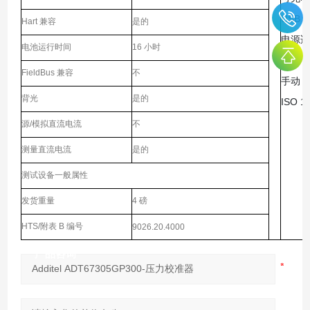
USB 
Hart 兼容
是的
电源适
电池运行时间
16 小时
硅胶管 
FieldBus 兼容
不
手动
背光
是的
ISO 
源/模拟直流电流
不
测量直流电流
是的
测试设备一般属性
发货重量
4 磅
HTS/附表 B 编号
9026.20.4000
产品咨询