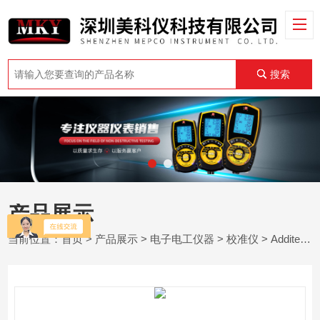
搜索
产品展示
当前位置：
首页
>
产品展示
>
电子电工仪器
>
校准仪
> Additel ADT67305GP300-压力校准器