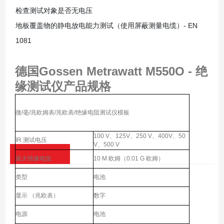
检查测试对象是否无电压
地板覆盖物的静电放电能力测试（使用屏蔽测量电缆）- EN
1081
德国Gossen Metrawatt M550O - 绝
缘测试仪
产品规格
微/毫/兆欧姆表/兆欧表/绝缘电阻测试仪模板
100 V、125V、250 V、400V、50
IR 测试电压
V、500 V
最大绝缘电阻
10 M 欧姆（0.01 G 欧姆）
类型
电池
显示 （兆欧表）
数字
电源
电池