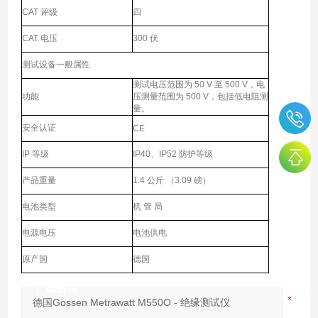
CAT 评级
四
CAT 电压
300 伏
测试设备一般属性
测试电压范围为 50 V 至 500 V，电
功能
压测量范围为 500 V，包括低电阻测
量。
安全认证
CE
IP 等级
IP40、IP52 防护等级
产品重量
1.4 公斤 （3.09 磅）
电池类型
机 管 局
电源电压
电池供电
原产国
德国
产品咨询