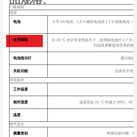
一般规格
电源
电池
4 节 AA 电池，1.5 V 碱性电池或 1.2 V 镍氢
使用期限
在 20 °C 的正常使用条件下，使用新电池约 1.7 天。使用 ac
内连续测量接地导体的接触电
电池指示灯
通过电池
关机功能
仪表在不使用
环境条件
工作温度
-2
相对湿度
温度高达 31 °C 时最大 80%，4
温度
-2
电气安全
测量类别
带测试探针帽：CAT III