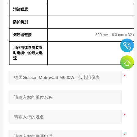
污染程度
防护类别
熔断器链接
500 mA，6.3 mm x 32
用作电缆卷筒装置
0.5 
时电缆中的最大电
流
产品咨询